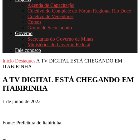
Agenda de Capacitação
Coletivo do Complete do Fórum Regional Rio Doce
Coletivo de Vereadores
Cursos
Grupo de Secretariado
Governo
Secretarias do Governo de Minas
Ministérios do Governo Federal
Fale conosco
Início
Destaques
A TV DIGITAL ESTÁ CHEGANDO EM
ITABIRINHA
A TV DIGITAL ESTÁ CHEGANDO EM
ITABIRINHA
1 de junho de 2022
Fonte: Prefeitura de Itabirinha