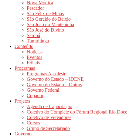
Nova Módica
Pescador
São Félix de Minas
São Geraldo do Baixio
São João do Manteninha
São José do Divino
Sardoá
Tumiritinga
Conteúdo
Notícias
Eventos
Editais
Programas
Programas Assoleste
Governo do Estado – IDENE
Governo do Estado – Outros
Governo Federal
Copanor
Projetos
Agenda de Capacitação
Coletivo do Complete do Fórum Regional Rio Doce
Coletivo de Vereadores
Cursos
Grupo de Secretariado
Governo