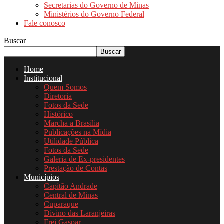
Secretarias do Governo de Minas
Ministérios do Governo Federal
Fale conosco
Buscar
Home
Institucional
Quem Somos
Diretoria
Fotos da Sede
Histórico
Marcha a Brasília
Publicações na Mídia
Utilidade Pública
Fotos da Sede
Galeria de Ex-presidentes
Prestação de Contas
Municípios
Capitão Andrade
Central de Minas
Cuparaque
Divino das Laranjeiras
Frei Gaspar