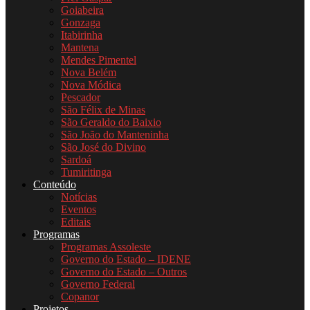
Goiabeira
Gonzaga
Itabirinha
Mantena
Mendes Pimentel
Nova Belém
Nova Módica
Pescador
São Félix de Minas
São Geraldo do Baixio
São João do Manteninha
São José do Divino
Sardoá
Tumiritinga
Conteúdo
Notícias
Eventos
Editais
Programas
Programas Assoleste
Governo do Estado – IDENE
Governo do Estado – Outros
Governo Federal
Copanor
Projetos