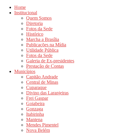
Home
Institucional
Quem Somos
Diretoria
Fotos da Sede
Histórico
Marcha a Brasília
Publicações na Mídia
Utilidade Pública
Fotos da Sede
Galeria de Ex-presidentes
Prestação de Contas
Municípios
Capitão Andrade
Central de Minas
Cuparaque
Divino das Laranjeiras
Frei Gaspar
Goiabeira
Gonzaga
Itabirinha
Mantena
Mendes Pimentel
Nova Belém