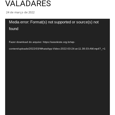
VALADARES
24 de março de 2022
Tocador
Media error: Format(s) not supported or source(s) not
de
found
vídeo
Fazer download do arquivo: https://assoleste.org.br/wp-
content/uploads/2022/03/WhatsApp-Video-2022-03-24-at-11.38.03-AM.mp4?_=1