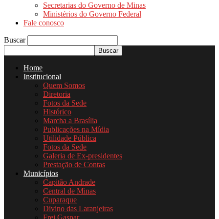
Secretarias do Governo de Minas
Ministérios do Governo Federal
Fale conosco
Buscar
Home
Institucional
Quem Somos
Diretoria
Fotos da Sede
Histórico
Marcha a Brasília
Publicações na Mídia
Utilidade Pública
Fotos da Sede
Galeria de Ex-presidentes
Prestação de Contas
Municípios
Capitão Andrade
Central de Minas
Cuparaque
Divino das Laranjeiras
Frei Gaspar