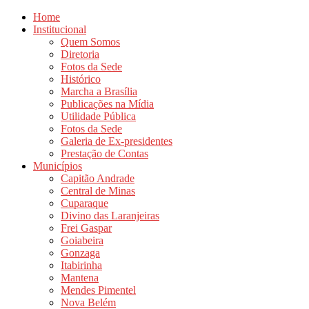
Home
Institucional
Quem Somos
Diretoria
Fotos da Sede
Histórico
Marcha a Brasília
Publicações na Mídia
Utilidade Pública
Fotos da Sede
Galeria de Ex-presidentes
Prestação de Contas
Municípios
Capitão Andrade
Central de Minas
Cuparaque
Divino das Laranjeiras
Frei Gaspar
Goiabeira
Gonzaga
Itabirinha
Mantena
Mendes Pimentel
Nova Belém