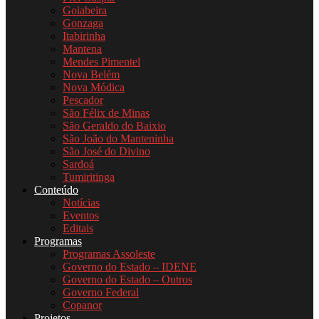
Goiabeira
Gonzaga
Itabirinha
Mantena
Mendes Pimentel
Nova Belém
Nova Módica
Pescador
São Félix de Minas
São Geraldo do Baixio
São João do Manteninha
São José do Divino
Sardoá
Tumiritinga
Conteúdo
Notícias
Eventos
Editais
Programas
Programas Assoleste
Governo do Estado – IDENE
Governo do Estado – Outros
Governo Federal
Copanor
Projetos