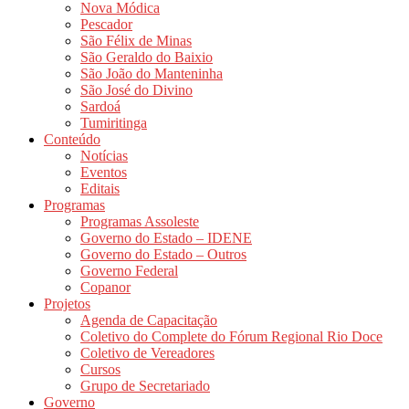
Nova Módica
Pescador
São Félix de Minas
São Geraldo do Baixio
São João do Manteninha
São José do Divino
Sardoá
Tumiritinga
Conteúdo
Notícias
Eventos
Editais
Programas
Programas Assoleste
Governo do Estado – IDENE
Governo do Estado – Outros
Governo Federal
Copanor
Projetos
Agenda de Capacitação
Coletivo do Complete do Fórum Regional Rio Doce
Coletivo de Vereadores
Cursos
Grupo de Secretariado
Governo