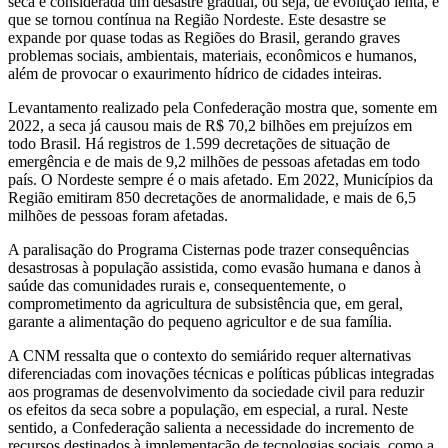
seca é considerada um desastre gradual, ou seja, de evolução lenta, e
que se tornou contínua na Região Nordeste. Este desastre se
expande por quase todas as Regiões do Brasil, gerando graves
problemas sociais, ambientais, materiais, econômicos e humanos,
além de provocar o exaurimento hídrico de cidades inteiras.
Levantamento realizado pela Confederação mostra que, somente em
2022, a seca já causou mais de R$ 70,2 bilhões em prejuízos em
todo Brasil. Há registros de 1.599 decretações de situação de
emergência e de mais de 9,2 milhões de pessoas afetadas em todo
país. O Nordeste sempre é o mais afetado. Em 2022, Municípios da
Região emitiram 850 decretações de anormalidade, e mais de 6,5
milhões de pessoas foram afetadas.
A paralisação do Programa Cisternas pode trazer consequências
desastrosas à população assistida, como evasão humana e danos à
saúde das comunidades rurais e, consequentemente, o
comprometimento da agricultura de subsistência que, em geral,
garante a alimentação do pequeno agricultor e de sua família.
A CNM ressalta que o contexto do semiárido requer alternativas
diferenciadas com inovações técnicas e políticas públicas integradas
aos programas de desenvolvimento da sociedade civil para reduzir
os efeitos da seca sobre a população, em especial, a rural. Neste
sentido, a Confederação salienta a necessidade do incremento de
recursos destinados à implementação de tecnologias sociais, como a