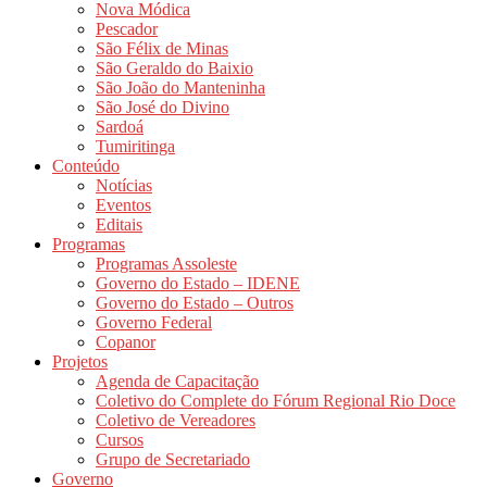
Nova Módica
Pescador
São Félix de Minas
São Geraldo do Baixio
São João do Manteninha
São José do Divino
Sardoá
Tumiritinga
Conteúdo
Notícias
Eventos
Editais
Programas
Programas Assoleste
Governo do Estado – IDENE
Governo do Estado – Outros
Governo Federal
Copanor
Projetos
Agenda de Capacitação
Coletivo do Complete do Fórum Regional Rio Doce
Coletivo de Vereadores
Cursos
Grupo de Secretariado
Governo