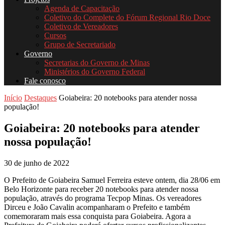
Agenda de Capacitação
Coletivo do Complete do Fórum Regional Rio Doce
Coletivo de Vereadores
Cursos
Grupo de Secretariado
Governo
Secretarias do Governo de Minas
Ministérios do Governo Federal
Fale conosco
Início
Destaques
Goiabeira: 20 notebooks para atender nossa
população!
Goiabeira: 20 notebooks para atender
nossa população!
30 de junho de 2022
O Prefeito de Goiabeira Samuel Ferreira esteve ontem, dia 28/06 em
Belo Horizonte para receber 20 notebooks para atender nossa
população, através do programa Tecpop Minas. Os vereadores
Dirceu e João Cavalin acompanharam o Prefeito e também
comemoraram mais essa conquista para Goiabeira. Agora a