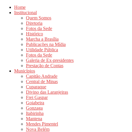
Home
Institucional
Quem Somos
Diretoria
Fotos da Sede
Histórico
Marcha a Brasília
Publicações na Mídia
Utilidade Pública
Fotos da Sede
Galeria de Ex-presidentes
Prestação de Contas
Municípios
Capitão Andrade
Central de Minas
Cuparaque
Divino das Laranjeiras
Frei Gaspar
Goiabeira
Gonzaga
Itabirinha
Mantena
Mendes Pimentel
Nova Belém