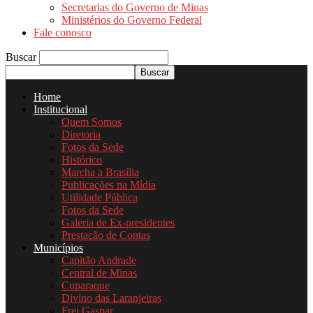
Secretarias do Governo de Minas
Ministérios do Governo Federal
Fale conosco
Buscar
Home
Institucional
Quem Somos
Diretoria
Fotos da Sede
Histórico
Marcha a Brasília
Publicações na Mídia
Utilidade Pública
Fotos da Sede
Galeria de Ex-presidentes
Prestação de Contas
Municípios
Capitão Andrade
Central de Minas
Cuparaque
Divino das Laranjeiras
Frei Gaspar