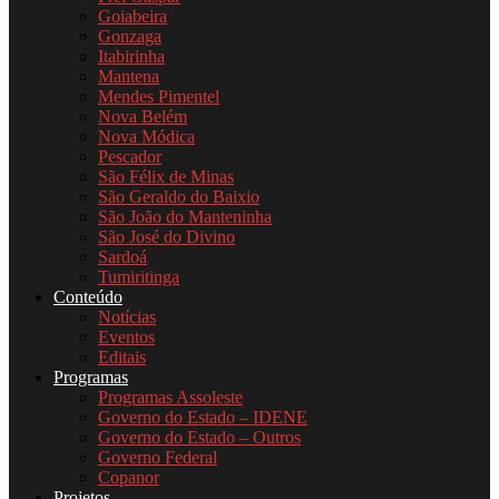
Goiabeira
Gonzaga
Itabirinha
Mantena
Mendes Pimentel
Nova Belém
Nova Módica
Pescador
São Félix de Minas
São Geraldo do Baixio
São João do Manteninha
São José do Divino
Sardoá
Tumiritinga
Conteúdo
Notícias
Eventos
Editais
Programas
Programas Assoleste
Governo do Estado – IDENE
Governo do Estado – Outros
Governo Federal
Copanor
Projetos