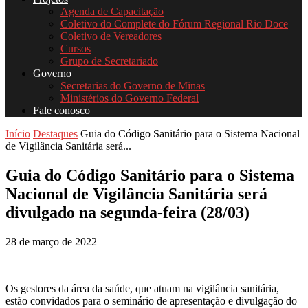
Agenda de Capacitação
Coletivo do Complete do Fórum Regional Rio Doce
Coletivo de Vereadores
Cursos
Grupo de Secretariado
Governo
Secretarias do Governo de Minas
Ministérios do Governo Federal
Fale conosco
Início
Destaques
Guia do Código Sanitário para o Sistema Nacional
de Vigilância Sanitária será...
Guia do Código Sanitário para o Sistema
Nacional de Vigilância Sanitária será
divulgado na segunda-feira (28/03)
28 de março de 2022
Os gestores da área da saúde, que atuam na vigilância sanitária,
estão convidados para o seminário de apresentação e divulgação do