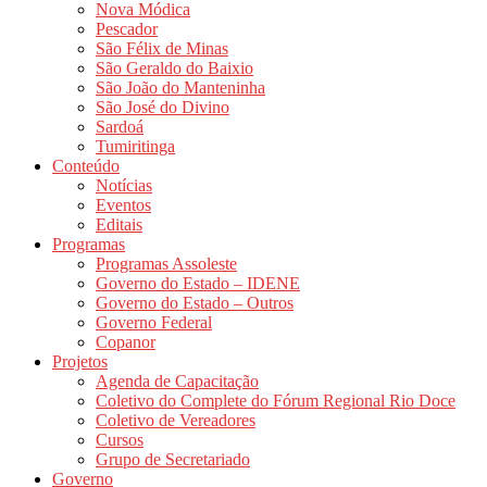
Nova Módica
Pescador
São Félix de Minas
São Geraldo do Baixio
São João do Manteninha
São José do Divino
Sardoá
Tumiritinga
Conteúdo
Notícias
Eventos
Editais
Programas
Programas Assoleste
Governo do Estado – IDENE
Governo do Estado – Outros
Governo Federal
Copanor
Projetos
Agenda de Capacitação
Coletivo do Complete do Fórum Regional Rio Doce
Coletivo de Vereadores
Cursos
Grupo de Secretariado
Governo