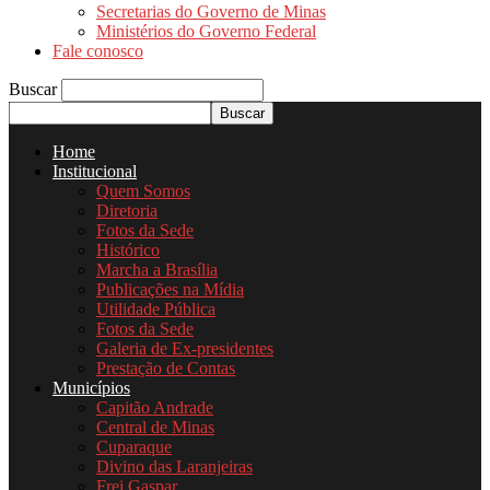
Secretarias do Governo de Minas
Ministérios do Governo Federal
Fale conosco
Buscar
Home
Institucional
Quem Somos
Diretoria
Fotos da Sede
Histórico
Marcha a Brasília
Publicações na Mídia
Utilidade Pública
Fotos da Sede
Galeria de Ex-presidentes
Prestação de Contas
Municípios
Capitão Andrade
Central de Minas
Cuparaque
Divino das Laranjeiras
Frei Gaspar