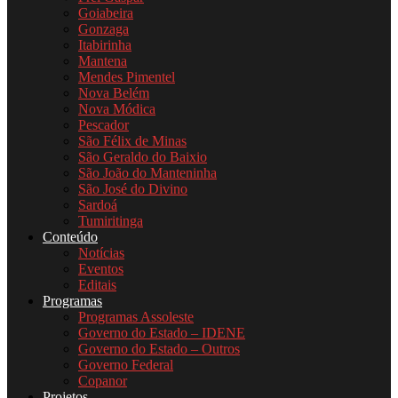
Goiabeira
Gonzaga
Itabirinha
Mantena
Mendes Pimentel
Nova Belém
Nova Módica
Pescador
São Félix de Minas
São Geraldo do Baixio
São João do Manteninha
São José do Divino
Sardoá
Tumiritinga
Conteúdo
Notícias
Eventos
Editais
Programas
Programas Assoleste
Governo do Estado – IDENE
Governo do Estado – Outros
Governo Federal
Copanor
Projetos