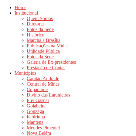
Home
Institucional
Quem Somos
Diretoria
Fotos da Sede
Histórico
Marcha a Brasília
Publicações na Mídia
Utilidade Pública
Fotos da Sede
Galeria de Ex-presidentes
Prestação de Contas
Municípios
Capitão Andrade
Central de Minas
Cuparaque
Divino das Laranjeiras
Frei Gaspar
Goiabeira
Gonzaga
Itabirinha
Mantena
Mendes Pimentel
Nova Belém