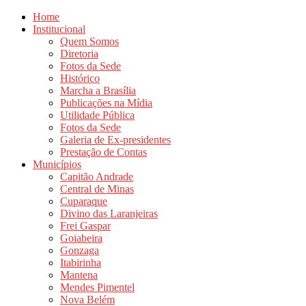
Home
Institucional
Quem Somos
Diretoria
Fotos da Sede
Histórico
Marcha a Brasília
Publicações na Mídia
Utilidade Pública
Fotos da Sede
Galeria de Ex-presidentes
Prestação de Contas
Municípios
Capitão Andrade
Central de Minas
Cuparaque
Divino das Laranjeiras
Frei Gaspar
Goiabeira
Gonzaga
Itabirinha
Mantena
Mendes Pimentel
Nova Belém