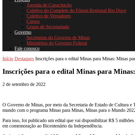
Agenda de Capacitação
Coletivo do Complete do Fórum Regional Rio Doce
Coletivo de Vereadores
Cursos
Grupo de Secretariado
Governo
Secretarias do Governo de Minas
Ministérios do Governo Federal
Fale conosco
Início
Destaques
Inscrições para o edital Minas para Minas: Minas pa
Inscrições para o edital Minas para Mina
2 de setembro de 2022
O Governo de Minas, por meio da Secretaria de Estado de Cultura e T
mundo com o programa Minas para Minas, Minas para o Mundo 2022
Para isso, foi publicado um edital que vai disponibilizar R$ 5 milhõe
em comemoração ao Bicentenário da Independência.