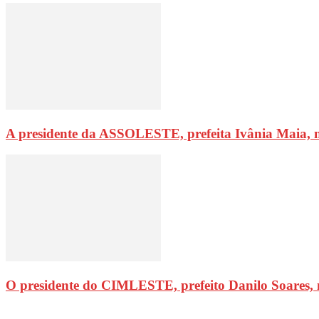
A presidente da ASSOLESTE, prefeita Ivânia Maia, 
O presidente do CIMLESTE, prefeito Danilo Soares,