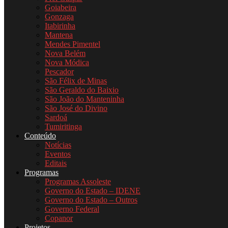
Goiabeira
Gonzaga
Itabirinha
Mantena
Mendes Pimentel
Nova Belém
Nova Módica
Pescador
São Félix de Minas
São Geraldo do Baixio
São João do Manteninha
São José do Divino
Sardoá
Tumiritinga
Conteúdo
Notícias
Eventos
Editais
Programas
Programas Assoleste
Governo do Estado – IDENE
Governo do Estado – Outros
Governo Federal
Copanor
Projetos