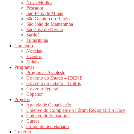
Nova Módica
Pescador
São Félix de Minas
São Geraldo do Baixio
São João do Manteninha
São José do Divino
Sardoá
Tumiritinga
Conteúdo
Notícias
Eventos
Editais
Programas
Programas Assoleste
Governo do Estado – IDENE
Governo do Estado – Outros
Governo Federal
Copanor
Projetos
Agenda de Capacitação
Coletivo do Complete do Fórum Regional Rio Doce
Coletivo de Vereadores
Cursos
Grupo de Secretariado
Governo