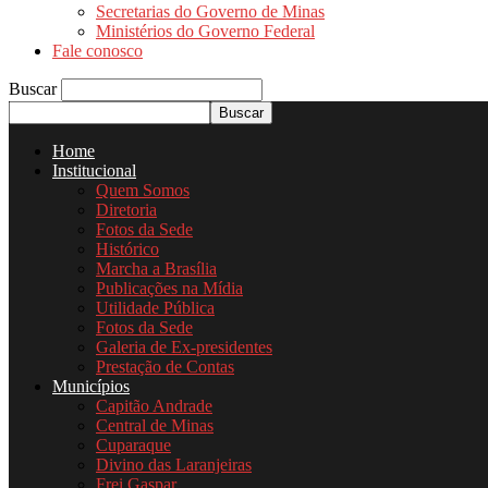
Secretarias do Governo de Minas
Ministérios do Governo Federal
Fale conosco
Buscar
Home
Institucional
Quem Somos
Diretoria
Fotos da Sede
Histórico
Marcha a Brasília
Publicações na Mídia
Utilidade Pública
Fotos da Sede
Galeria de Ex-presidentes
Prestação de Contas
Municípios
Capitão Andrade
Central de Minas
Cuparaque
Divino das Laranjeiras
Frei Gaspar