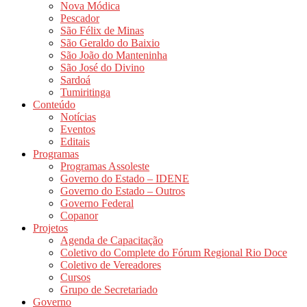
Nova Módica
Pescador
São Félix de Minas
São Geraldo do Baixio
São João do Manteninha
São José do Divino
Sardoá
Tumiritinga
Conteúdo
Notícias
Eventos
Editais
Programas
Programas Assoleste
Governo do Estado – IDENE
Governo do Estado – Outros
Governo Federal
Copanor
Projetos
Agenda de Capacitação
Coletivo do Complete do Fórum Regional Rio Doce
Coletivo de Vereadores
Cursos
Grupo de Secretariado
Governo