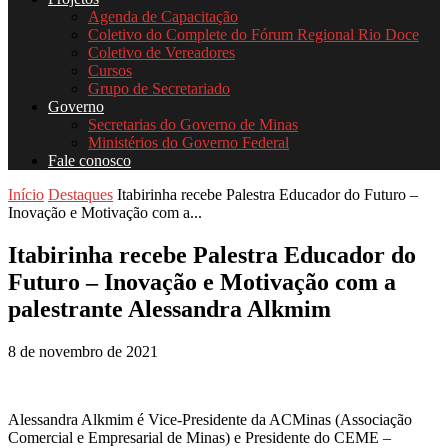
Agenda de Capacitação
Coletivo do Complete do Fórum Regional Rio Doce
Coletivo de Vereadores
Cursos
Grupo de Secretariado
Governo
Secretarias do Governo de Minas
Ministérios do Governo Federal
Fale conosco
Início
Destaques
Itabirinha recebe Palestra Educador do Futuro –
Inovação e Motivação com a...
Itabirinha recebe Palestra Educador do
Futuro – Inovação e Motivação com a
palestrante Alessandra Alkmim
8 de novembro de 2021
Alessandra Alkmim é Vice-Presidente da ACMinas (Associação
Comercial e Empresarial de Minas) e Presidente do CEME –