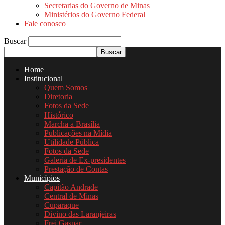
Secretarias do Governo de Minas
Ministérios do Governo Federal
Fale conosco
Buscar
Home
Institucional
Quem Somos
Diretoria
Fotos da Sede
Histórico
Marcha a Brasília
Publicações na Mídia
Utilidade Pública
Fotos da Sede
Galeria de Ex-presidentes
Prestação de Contas
Municípios
Capitão Andrade
Central de Minas
Cuparaque
Divino das Laranjeiras
Frei Gaspar