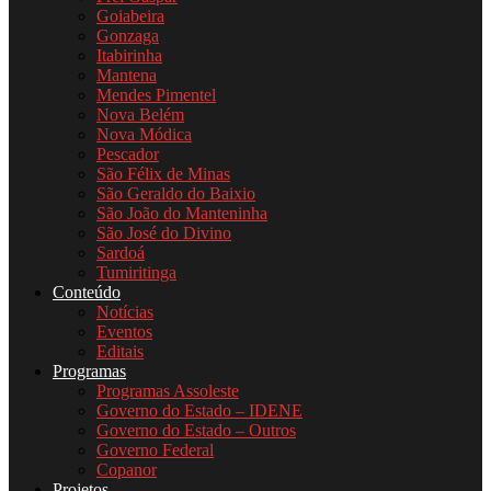
Goiabeira
Gonzaga
Itabirinha
Mantena
Mendes Pimentel
Nova Belém
Nova Módica
Pescador
São Félix de Minas
São Geraldo do Baixio
São João do Manteninha
São José do Divino
Sardoá
Tumiritinga
Conteúdo
Notícias
Eventos
Editais
Programas
Programas Assoleste
Governo do Estado – IDENE
Governo do Estado – Outros
Governo Federal
Copanor
Projetos