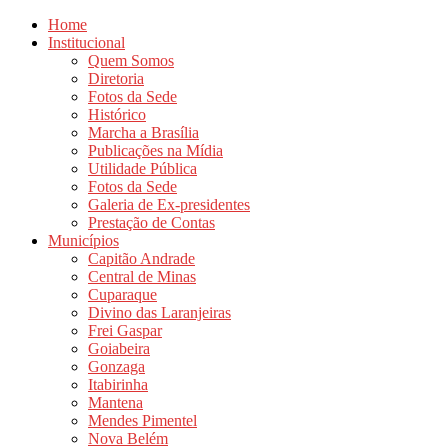
Home
Institucional
Quem Somos
Diretoria
Fotos da Sede
Histórico
Marcha a Brasília
Publicações na Mídia
Utilidade Pública
Fotos da Sede
Galeria de Ex-presidentes
Prestação de Contas
Municípios
Capitão Andrade
Central de Minas
Cuparaque
Divino das Laranjeiras
Frei Gaspar
Goiabeira
Gonzaga
Itabirinha
Mantena
Mendes Pimentel
Nova Belém