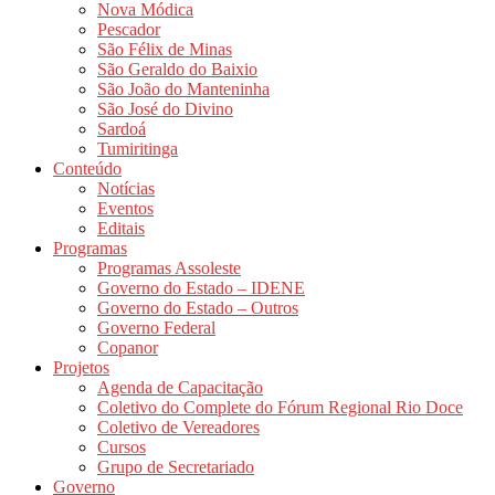
Nova Módica
Pescador
São Félix de Minas
São Geraldo do Baixio
São João do Manteninha
São José do Divino
Sardoá
Tumiritinga
Conteúdo
Notícias
Eventos
Editais
Programas
Programas Assoleste
Governo do Estado – IDENE
Governo do Estado – Outros
Governo Federal
Copanor
Projetos
Agenda de Capacitação
Coletivo do Complete do Fórum Regional Rio Doce
Coletivo de Vereadores
Cursos
Grupo de Secretariado
Governo