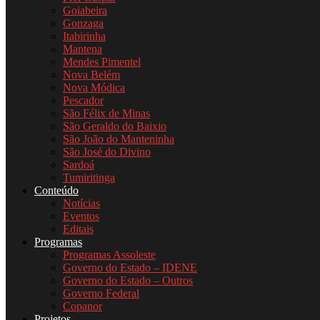
Goiabeira
Gonzaga
Itabirinha
Mantena
Mendes Pimentel
Nova Belém
Nova Módica
Pescador
São Félix de Minas
São Geraldo do Baixio
São João do Manteninha
São José do Divino
Sardoá
Tumiritinga
Conteúdo
Notícias
Eventos
Editais
Programas
Programas Assoleste
Governo do Estado – IDENE
Governo do Estado – Outros
Governo Federal
Copanor
Projetos