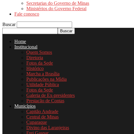
Secretarias do Governo de Minas
Ministérios do Governo Federal
Fale conosco
Buscar
Home
Institucional
Quem Somos
Diretoria
Fotos da Sede
Histórico
Marcha a Brasília
Publicações na Mídia
Utilidade Pública
Fotos da Sede
Galeria de Ex-presidentes
Prestação de Contas
Municípios
Capitão Andrade
Central de Minas
Cuparaque
Divino das Laranjeiras
Frei Gaspar