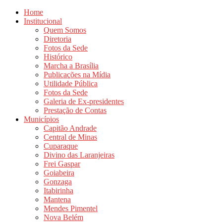
Home
Institucional
Quem Somos
Diretoria
Fotos da Sede
Histórico
Marcha a Brasília
Publicações na Mídia
Utilidade Pública
Fotos da Sede
Galeria de Ex-presidentes
Prestação de Contas
Municípios
Capitão Andrade
Central de Minas
Cuparaque
Divino das Laranjeiras
Frei Gaspar
Goiabeira
Gonzaga
Itabirinha
Mantena
Mendes Pimentel
Nova Belém