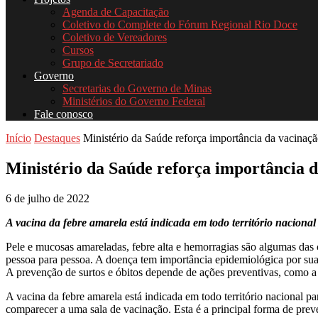
Agenda de Capacitação
Coletivo do Complete do Fórum Regional Rio Doce
Coletivo de Vereadores
Cursos
Grupo de Secretariado
Governo
Secretarias do Governo de Minas
Ministérios do Governo Federal
Fale conosco
Início
Destaques
Ministério da Saúde reforça importância da vacinaçã
Ministério da Saúde reforça importância d
6 de julho de 2022
A vacina da febre amarela está indicada em todo território naciona
Pele e mucosas amareladas, febre alta e hemorragias são algumas das 
pessoa para pessoa. A doença tem importância epidemiológica por sua 
A prevenção de surtos e óbitos depende de ações preventivas, como a
A vacina da febre amarela está indicada em todo território nacional p
comparecer a uma sala de vacinação. Esta é a principal forma de prev