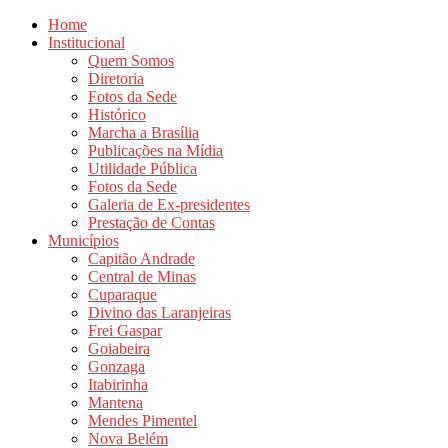
Home
Institucional
Quem Somos
Diretoria
Fotos da Sede
Histórico
Marcha a Brasília
Publicações na Mídia
Utilidade Pública
Fotos da Sede
Galeria de Ex-presidentes
Prestação de Contas
Municípios
Capitão Andrade
Central de Minas
Cuparaque
Divino das Laranjeiras
Frei Gaspar
Goiabeira
Gonzaga
Itabirinha
Mantena
Mendes Pimentel
Nova Belém