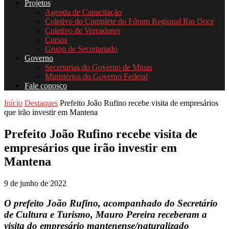
Projetos
Agenda de Capacitação
Coletivo do Complete do Fórum Regional Rio Doce
Coletivo de Vereadores
Cursos
Grupo de Secretariado
Governo
Secretarias do Governo de Minas
Ministérios do Governo Federal
Fale conosco
Início
Destaques
Prefeito João Rufino recebe visita de empresários
que irão investir em Mantena
Prefeito João Rufino recebe visita de
empresários que irão investir em
Mantena
9 de junho de 2022
O prefeito João Rufino, acompanhado do Secretário
de Cultura e Turismo, Mauro Pereira receberam a
visita do empresário mantenense/naturalizado