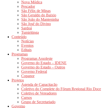
Nova Módica
Pescador
São Félix de Minas
São Geraldo do Baixio
São João do Manteninha
São José do Divino
Sardoá
Tumiritinga
Conteúdo
Notícias
Eventos
Editais
Programas
Programas Assoleste
Governo do Estado – IDENE
Governo do Estado – Outros
Governo Federal
Copanor
Projetos
Agenda de Capacitação
Coletivo do Complete do Fórum Regional Rio Doce
Coletivo de Vereadores
Cursos
Grupo de Secretariado
Governo