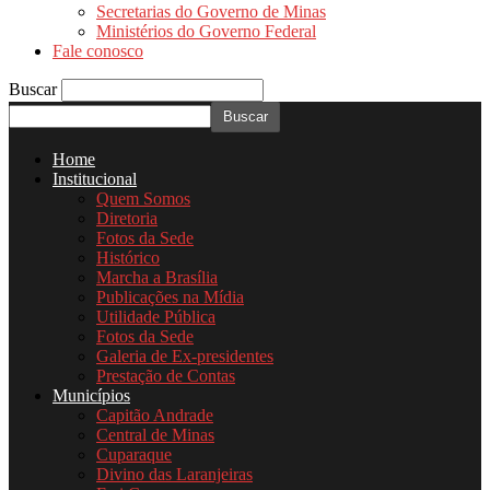
Secretarias do Governo de Minas
Ministérios do Governo Federal
Fale conosco
Buscar
Home
Institucional
Quem Somos
Diretoria
Fotos da Sede
Histórico
Marcha a Brasília
Publicações na Mídia
Utilidade Pública
Fotos da Sede
Galeria de Ex-presidentes
Prestação de Contas
Municípios
Capitão Andrade
Central de Minas
Cuparaque
Divino das Laranjeiras