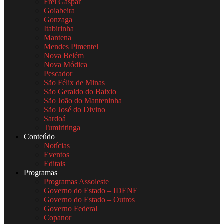
Frei Gaspar
Goiabeira
Gonzaga
Itabirinha
Mantena
Mendes Pimentel
Nova Belém
Nova Módica
Pescador
São Félix de Minas
São Geraldo do Baixio
São João do Manteninha
São José do Divino
Sardoá
Tumiritinga
Conteúdo
Notícias
Eventos
Editais
Programas
Programas Assoleste
Governo do Estado – IDENE
Governo do Estado – Outros
Governo Federal
Copanor