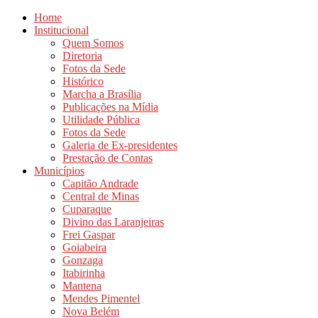
Home
Institucional
Quem Somos
Diretoria
Fotos da Sede
Histórico
Marcha a Brasília
Publicações na Mídia
Utilidade Pública
Fotos da Sede
Galeria de Ex-presidentes
Prestação de Contas
Municípios
Capitão Andrade
Central de Minas
Cuparaque
Divino das Laranjeiras
Frei Gaspar
Goiabeira
Gonzaga
Itabirinha
Mantena
Mendes Pimentel
Nova Belém