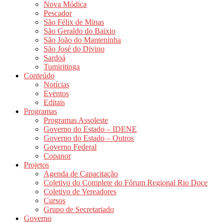
Nova Módica
Pescador
São Félix de Minas
São Geraldo do Baixio
São João do Manteninha
São José do Divino
Sardoá
Tumiritinga
Conteúdo
Notícias
Eventos
Editais
Programas
Programas Assoleste
Governo do Estado – IDENE
Governo do Estado – Outros
Governo Federal
Copanor
Projetos
Agenda de Capacitação
Coletivo do Complete do Fórum Regional Rio Doce
Coletivo de Vereadores
Cursos
Grupo de Secretariado
Governo