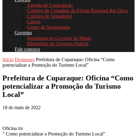
Agenda de Capacitação
Coletivo do Complete do Fórum Regional Rio Doce
Coletivo de Vereadores
Cursos
Grupo de Secretariado
Governo
Secretarias do Governo de Minas
Ministérios do Governo Federal
Fale conosco
Início
Destaques
Prefeitura de Cuparaque: Oficina “Como
potencializar a Promoção do Turismo Local”
Prefeitura de Cuparaque: Oficina “Como
potencializar a Promoção do Turismo
Local”
18 de maio de 2022
Oficina 📜
“ Como potencializar a Promoção do Turismo Local”