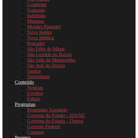
Goiabeira
Gonzaga
Itabirinha
Mantena
Mendes Pimentel
Nova Belém
Nova Módica
Pescador
São Félix de Minas
São Geraldo do Baixio
São João do Manteninha
São José do Divino
Sardoá
Tumiritinga
Conteúdo
Notícias
Eventos
Editais
Programas
Programas Assoleste
Governo do Estado – IDENE
Governo do Estado – Outros
Governo Federal
Copanor
Projetos