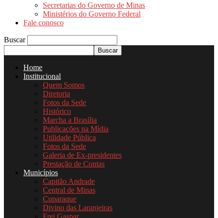
Secretarias do Governo de Minas
Ministérios do Governo Federal
Fale conosco
Buscar
Home
Institucional
Quem Somos
Diretoria
Fotos da Sede
Histórico
Marcha a Brasília
Publicações na Mídia
Utilidade Pública
Fotos da Sede
Galeria de Ex-presidentes
Prestação de Contas
Municípios
Capitão Andrade
Central de Minas
Cuparaque
Divino das Laranjeiras
Frei Gaspar