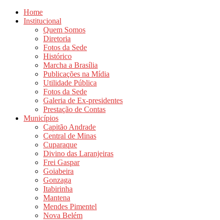
Home
Institucional
Quem Somos
Diretoria
Fotos da Sede
Histórico
Marcha a Brasília
Publicações na Mídia
Utilidade Pública
Fotos da Sede
Galeria de Ex-presidentes
Prestação de Contas
Municípios
Capitão Andrade
Central de Minas
Cuparaque
Divino das Laranjeiras
Frei Gaspar
Goiabeira
Gonzaga
Itabirinha
Mantena
Mendes Pimentel
Nova Belém