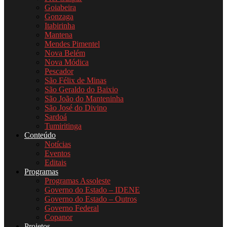
Goiabeira
Gonzaga
Itabirinha
Mantena
Mendes Pimentel
Nova Belém
Nova Módica
Pescador
São Félix de Minas
São Geraldo do Baixio
São João do Manteninha
São José do Divino
Sardoá
Tumiritinga
Conteúdo
Notícias
Eventos
Editais
Programas
Programas Assoleste
Governo do Estado – IDENE
Governo do Estado – Outros
Governo Federal
Copanor
Projetos