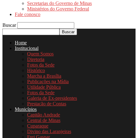
Secretarias do Governo de Minas
Ministérios do Governo Federal
Fale conosco
Buscar
Home
Institucional
Quem Somos
Diretoria
Fotos da Sede
Histórico
Marcha a Brasília
Publicações na Mídia
Utilidade Pública
Fotos da Sede
Galeria de Ex-presidentes
Prestação de Contas
Municípios
Capitão Andrade
Central de Minas
Cuparaque
Divino das Laranjeiras
Frei Gaspar