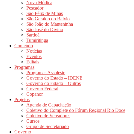
Nova Módica
Pescador
São Félix de Minas
São Geraldo do Baixio
São João do Manteninha
São José do Divino
Sardoá
Tumiritinga
Conteúdo
Notícias
Eventos
Editais
Programas
Programas Assoleste
Governo do Estado – IDENE
Governo do Estado – Outros
Governo Federal
Copanor
Projetos
Agenda de Capacitação
Coletivo do Complete do Fórum Regional Rio Doce
Coletivo de Vereadores
Cursos
Grupo de Secretariado
Governo