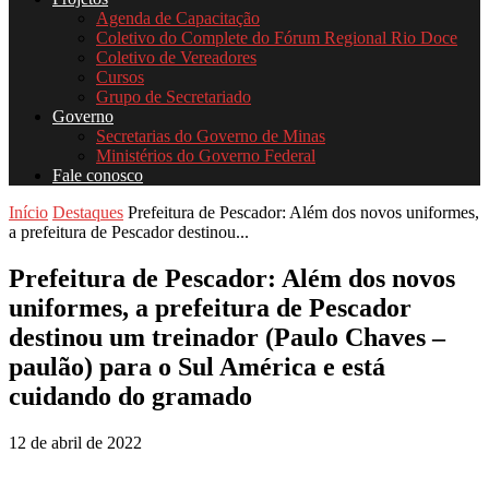
Agenda de Capacitação
Coletivo do Complete do Fórum Regional Rio Doce
Coletivo de Vereadores
Cursos
Grupo de Secretariado
Governo
Secretarias do Governo de Minas
Ministérios do Governo Federal
Fale conosco
Início
Destaques
Prefeitura de Pescador: Além dos novos uniformes,
a prefeitura de Pescador destinou...
Prefeitura de Pescador: Além dos novos
uniformes, a prefeitura de Pescador
destinou um treinador (Paulo Chaves –
paulão) para o Sul América e está
cuidando do gramado
12 de abril de 2022