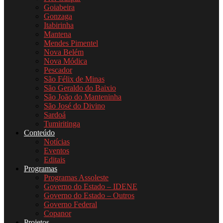
Goiabeira
Gonzaga
Itabirinha
Mantena
Mendes Pimentel
Nova Belém
Nova Módica
Pescador
São Félix de Minas
São Geraldo do Baixio
São João do Manteninha
São José do Divino
Sardoá
Tumiritinga
Conteúdo
Notícias
Eventos
Editais
Programas
Programas Assoleste
Governo do Estado – IDENE
Governo do Estado – Outros
Governo Federal
Copanor
Projetos