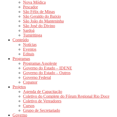
Nova Módica
Pescador
São Félix de Minas
São Geraldo do Baixio
São João do Manteninha
São José do Divino
Sardoá
Tumiritinga
Conteúdo
Notícias
Eventos
Editais
Programas
Programas Assoleste
Governo do Estado – IDENE
Governo do Estado – Outros
Governo Federal
Copanor
Projetos
Agenda de Capacitação
Coletivo do Complete do Fórum Regional Rio Doce
Coletivo de Vereadores
Cursos
Grupo de Secretariado
Governo