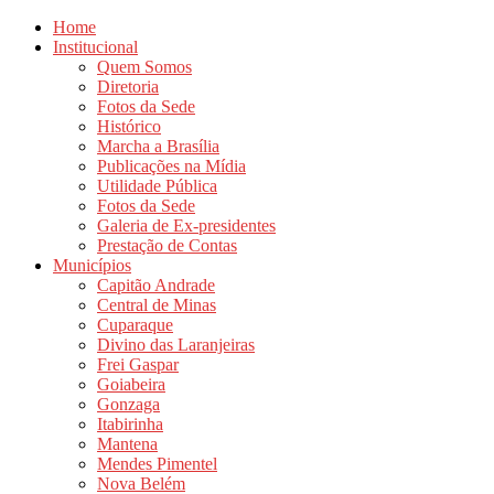
Home
Institucional
Quem Somos
Diretoria
Fotos da Sede
Histórico
Marcha a Brasília
Publicações na Mídia
Utilidade Pública
Fotos da Sede
Galeria de Ex-presidentes
Prestação de Contas
Municípios
Capitão Andrade
Central de Minas
Cuparaque
Divino das Laranjeiras
Frei Gaspar
Goiabeira
Gonzaga
Itabirinha
Mantena
Mendes Pimentel
Nova Belém