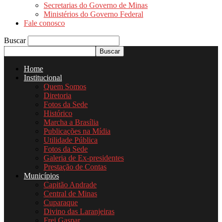
Secretarias do Governo de Minas
Ministérios do Governo Federal
Fale conosco
Buscar
Home
Institucional
Quem Somos
Diretoria
Fotos da Sede
Histórico
Marcha a Brasília
Publicações na Mídia
Utilidade Pública
Fotos da Sede
Galeria de Ex-presidentes
Prestação de Contas
Municípios
Capitão Andrade
Central de Minas
Cuparaque
Divino das Laranjeiras
Frei Gaspar