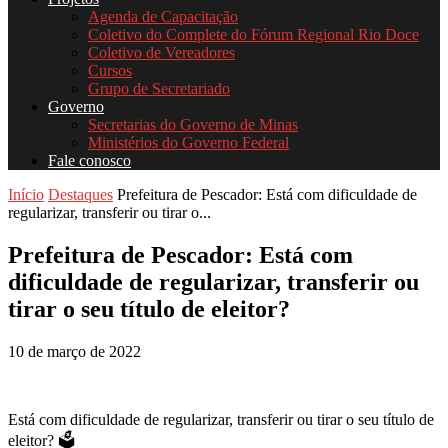
Agenda de Capacitação
Coletivo do Complete do Fórum Regional Rio Doce
Coletivo de Vereadores
Cursos
Grupo de Secretariado
Governo
Secretarias do Governo de Minas
Ministérios do Governo Federal
Fale conosco
Início
Destaques
Prefeitura de Pescador: Está com dificuldade de
regularizar, transferir ou tirar o...
Prefeitura de Pescador: Está com
dificuldade de regularizar, transferir ou
tirar o seu título de eleitor?
10 de março de 2022
Está com dificuldade de regularizar, transferir ou tirar o seu título de
eleitor? 🗳