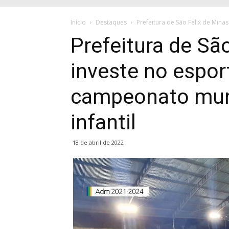
Início
Destaques
Prefeitura de São Félix de Mina
Prefeitura de Sã
investe no esport
campeonato muni
infantil
18 de abril de 2022