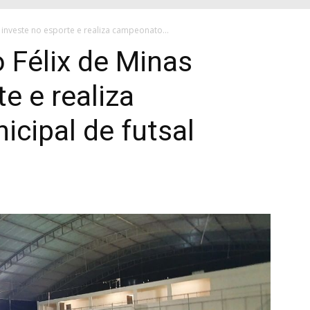
s investe no esporte e realiza campeonato...
o Félix de Minas
e e realiza
cipal de futsal