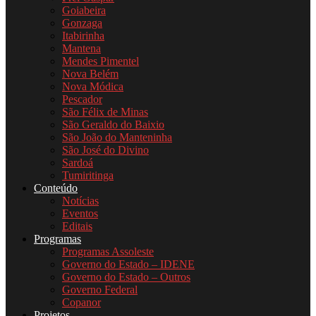
Goiabeira
Gonzaga
Itabirinha
Mantena
Mendes Pimentel
Nova Belém
Nova Módica
Pescador
São Félix de Minas
São Geraldo do Baixio
São João do Manteninha
São José do Divino
Sardoá
Tumiritinga
Conteúdo
Notícias
Eventos
Editais
Programas
Programas Assoleste
Governo do Estado – IDENE
Governo do Estado – Outros
Governo Federal
Copanor
Projetos