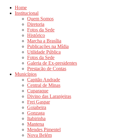
Home
Institucional
Quem Somos
Diretoria
Fotos da Sede
Histórico
Marcha a Brasília
Publicações na Mídia
Utilidade Pública
Fotos da Sede
Galeria de Ex-presidentes
Prestação de Contas
Municípios
Capitão Andrade
Central de Minas
Cuparaque
Divino das Laranjeiras
Frei Gaspar
Goiabeira
Gonzaga
Itabirinha
Mantena
Mendes Pimentel
Nova Belém