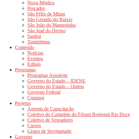
Nova Módica
Pescador
São Félix de Minas
São Geraldo do Baixio
São João do Manteninha
São José do Divino
Sardoá
Tumiritinga
Conteúdo
Notícias
Eventos
Editais
Programas
Programas Assoleste
Governo do Estado – IDENE
Governo do Estado – Outros
Governo Federal
Copanor
Projetos
Agenda de Capacitação
Coletivo do Complete do Fórum Regional Rio Doce
Coletivo de Vereadores
Cursos
Grupo de Secretariado
Governo