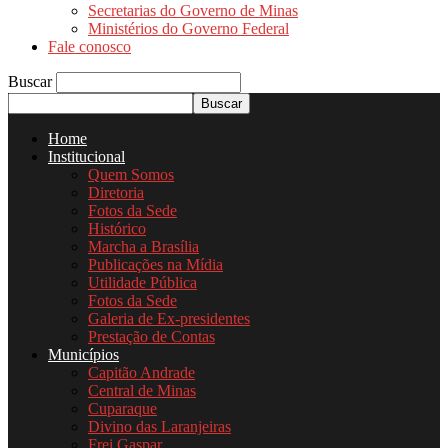
Secretarias do Governo de Minas
Ministérios do Governo Federal
Fale conosco
Buscar
Home
Institucional
Quem Somos
Diretoria
Fotos da Sede
Histórico
Marcha a Brasília
Publicações na Mídia
Utilidade Pública
Fotos da Sede
Galeria de Ex-presidentes
Prestação de Contas
Municípios
Capitão Andrade
Central de Minas
Cuparaque
Divino das Laranjeiras
Frei Gaspar