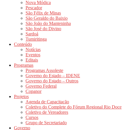
Nova Módica
Pescador
São Félix de Minas
São Geraldo do Baixio
São João do Manteninha
São José do Divino
Sardoá
Tumiritinga
Conteúdo
Notícias
Eventos
Editais
Programas
Programas Assoleste
Governo do Estado – IDENE
Governo do Estado – Outros
Governo Federal
Copanor
Projetos
Agenda de Capacitação
Coletivo do Complete do Fórum Regional Rio Doce
Coletivo de Vereadores
Cursos
Grupo de Secretariado
Governo