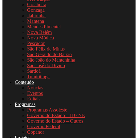
Goiabeira
Gonzaga
Itabirinha
Mantena
Mendes Pimentel
Nova Belém
Nova Módica
Pescador
São Félix de Minas
São Geraldo do Baixio
São João do Manteninha
São José do Divino
Sardoá
Tumiritinga
Conteúdo
Notícias
Eventos
Editais
Programas
Programas Assoleste
Governo do Estado – IDENE
Governo do Estado – Outros
Governo Federal
Copanor
Projetos