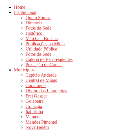
Home
Institucional
Quem Somos
Diretoria
Fotos da Sede
Histórico
Marcha a Brasília
Publicações na Mídia
Utilidade Pública
Fotos da Sede
Galeria de Ex-presidentes
Prestação de Contas
Municípios
Capitão Andrade
Central de Minas
Cuparaque
Divino das Laranjeiras
Frei Gaspar
Goiabeira
Gonzaga
Itabirinha
Mantena
Mendes Pimentel
Nova Belém