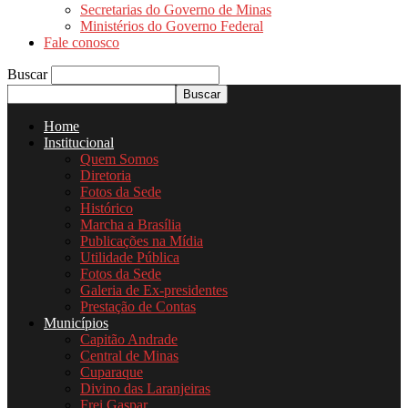
Secretarias do Governo de Minas
Ministérios do Governo Federal
Fale conosco
Buscar
Home
Institucional
Quem Somos
Diretoria
Fotos da Sede
Histórico
Marcha a Brasília
Publicações na Mídia
Utilidade Pública
Fotos da Sede
Galeria de Ex-presidentes
Prestação de Contas
Municípios
Capitão Andrade
Central de Minas
Cuparaque
Divino das Laranjeiras
Frei Gaspar