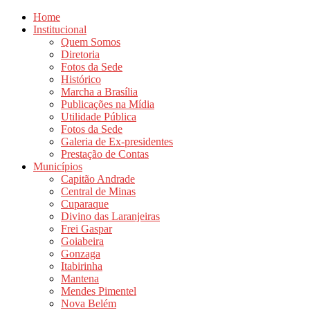
Home
Institucional
Quem Somos
Diretoria
Fotos da Sede
Histórico
Marcha a Brasília
Publicações na Mídia
Utilidade Pública
Fotos da Sede
Galeria de Ex-presidentes
Prestação de Contas
Municípios
Capitão Andrade
Central de Minas
Cuparaque
Divino das Laranjeiras
Frei Gaspar
Goiabeira
Gonzaga
Itabirinha
Mantena
Mendes Pimentel
Nova Belém