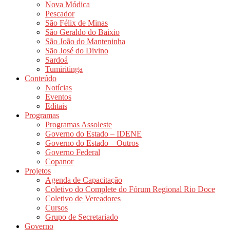
Nova Módica
Pescador
São Félix de Minas
São Geraldo do Baixio
São João do Manteninha
São José do Divino
Sardoá
Tumiritinga
Conteúdo
Notícias
Eventos
Editais
Programas
Programas Assoleste
Governo do Estado – IDENE
Governo do Estado – Outros
Governo Federal
Copanor
Projetos
Agenda de Capacitação
Coletivo do Complete do Fórum Regional Rio Doce
Coletivo de Vereadores
Cursos
Grupo de Secretariado
Governo