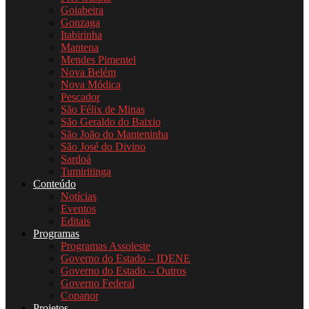
Goiabeira
Gonzaga
Itabirinha
Mantena
Mendes Pimentel
Nova Belém
Nova Módica
Pescador
São Félix de Minas
São Geraldo do Baixio
São João do Manteninha
São José do Divino
Sardoá
Tumiritinga
Conteúdo
Notícias
Eventos
Editais
Programas
Programas Assoleste
Governo do Estado – IDENE
Governo do Estado – Outros
Governo Federal
Copanor
Projetos