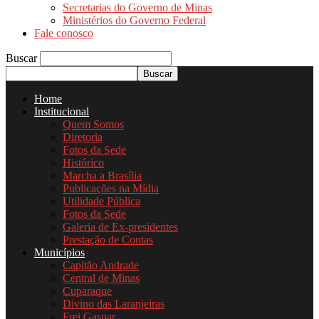
Secretarias do Governo de Minas
Ministérios do Governo Federal
Fale conosco
Buscar
Home
Institucional
Quem Somos
Diretoria
Fotos da Sede
Histórico
Marcha a Brasília
Publicações na Mídia
Utilidade Pública
Fotos da Sede
Galeria de Ex-presidentes
Prestação de Contas
Municípios
Capitão Andrade
Central de Minas
Cuparaque
Divino das Laranjeiras
Frei Gaspar