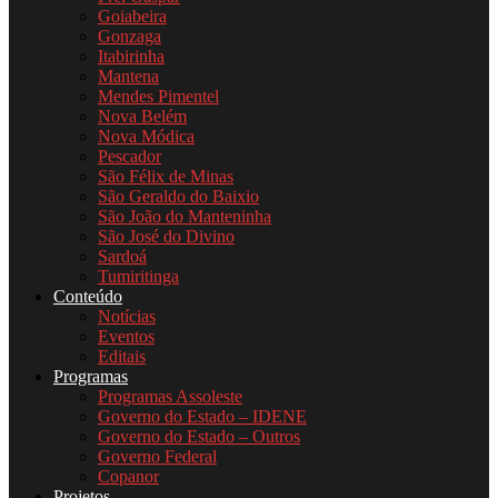
Goiabeira
Gonzaga
Itabirinha
Mantena
Mendes Pimentel
Nova Belém
Nova Módica
Pescador
São Félix de Minas
São Geraldo do Baixio
São João do Manteninha
São José do Divino
Sardoá
Tumiritinga
Conteúdo
Notícias
Eventos
Editais
Programas
Programas Assoleste
Governo do Estado – IDENE
Governo do Estado – Outros
Governo Federal
Copanor
Projetos