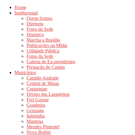
Home
Institucional
Quem Somos
Diretoria
Fotos da Sede
Histórico
Marcha a Brasília
Publicações na Mídia
Utilidade Pública
Fotos da Sede
Galeria de Ex-presidentes
Prestação de Contas
Municípios
Capitão Andrade
Central de Minas
Cuparaque
Divino das Laranjeiras
Frei Gaspar
Goiabeira
Gonzaga
Itabirinha
Mantena
Mendes Pimentel
Nova Belém