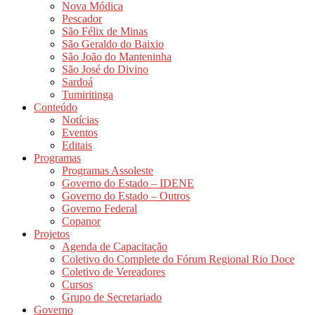
Nova Módica
Pescador
São Félix de Minas
São Geraldo do Baixio
São João do Manteninha
São José do Divino
Sardoá
Tumiritinga
Conteúdo
Notícias
Eventos
Editais
Programas
Programas Assoleste
Governo do Estado – IDENE
Governo do Estado – Outros
Governo Federal
Copanor
Projetos
Agenda de Capacitação
Coletivo do Complete do Fórum Regional Rio Doce
Coletivo de Vereadores
Cursos
Grupo de Secretariado
Governo