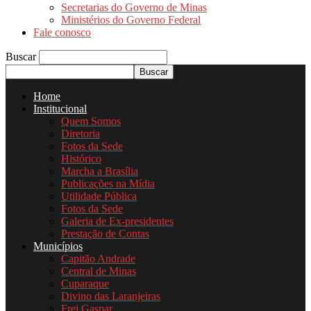
Secretarias do Governo de Minas
Ministérios do Governo Federal
Fale conosco
Buscar
Home
Institucional
Quem Somos
Diretoria
Fotos da Sede
Histórico
Marcha a Brasília
Publicações na Mídia
Utilidade Pública
Fotos da Sede
Galeria de Ex-presidentes
Prestação de Contas
Municípios
Capitão Andrade
Central de Minas
Cuparaque
Divino das Laranjeiras
Frei Gaspar