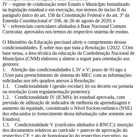
IV – regime de colaboração entre Estado e Município formalizado
na legislação estadual e em execução, nos termos do inciso II do
parágrafo único do art. 158 da Constituição Federal e do art. 3º da
Emenda Constitucional nº 108, de 26 de agosto de 2020; e
V – referenciais curriculares alinhados à Base Nacional Comum
Curricular, aprovados nos termos do respectivo sistema de ensino.
O Ministério da Educação precisará aferir o cumprimento dessas
condicionalidades. É sobre isso que trata a Resolução 1/2022. COm
base nessa, a área técnica da educação da Confederação Nacional de
Municípios (CNM) elaborou a síntese a seguir para orientação aos
gestores:
1. Aferição das condicionalidades I, IV e V: prazo de 01/ago a
15/set para preenchimento de sistema do MEC com as informações
solicitadas nos três quadros anexos à Resolução:
1.1. Condicionalidade I (gestão escolar): lei ou decreto ou portaria
ou resolução (com regulamentação posterior);
1.2. Condicionalidade IV (ICMS): lei estadual aprovada, com
previsão de utilização de indicador de melhoria da aprendizagem e
aumento da equidade, considerado o Nível Socioeconômico (NSE)
dos educandos (o fornecimento dessa informação cabe somente aos
Estados);
1.3. Condicionalidade V (currículos alinhados à BNCC): inserção
dos documentos relativos ao currículo + parecer de aprovação do
respectivo CE + ato de homologação do respectivo executivo, na