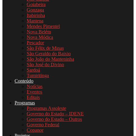
Goiabeira
Gonzaga
Itabirinha
Mantena
Mendes Pimentel
Nova Belém
Nova Módica
Pescador
São Félix de Minas
São Geraldo do Baixio
São João do Manteninha
São José do Divino
Sardoá
Tumiritinga
Conteúdo
Notícias
Eventos
Editais
Programas
Programas Assoleste
Governo do Estado – IDENE
Governo do Estado – Outros
Governo Federal
Copanor
Projetos