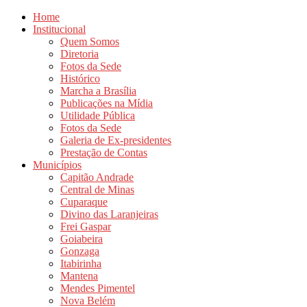
Home
Institucional
Quem Somos
Diretoria
Fotos da Sede
Histórico
Marcha a Brasília
Publicações na Mídia
Utilidade Pública
Fotos da Sede
Galeria de Ex-presidentes
Prestação de Contas
Municípios
Capitão Andrade
Central de Minas
Cuparaque
Divino das Laranjeiras
Frei Gaspar
Goiabeira
Gonzaga
Itabirinha
Mantena
Mendes Pimentel
Nova Belém