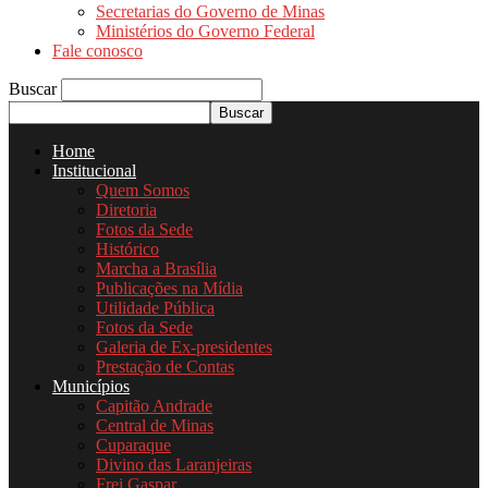
Secretarias do Governo de Minas
Ministérios do Governo Federal
Fale conosco
Buscar
Home
Institucional
Quem Somos
Diretoria
Fotos da Sede
Histórico
Marcha a Brasília
Publicações na Mídia
Utilidade Pública
Fotos da Sede
Galeria de Ex-presidentes
Prestação de Contas
Municípios
Capitão Andrade
Central de Minas
Cuparaque
Divino das Laranjeiras
Frei Gaspar