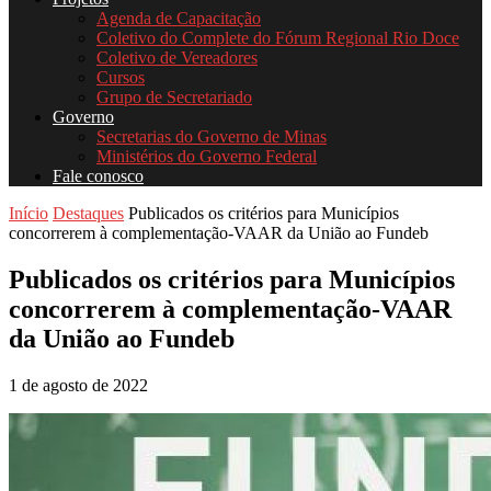
Agenda de Capacitação
Coletivo do Complete do Fórum Regional Rio Doce
Coletivo de Vereadores
Cursos
Grupo de Secretariado
Governo
Secretarias do Governo de Minas
Ministérios do Governo Federal
Fale conosco
Início
Destaques
Publicados os critérios para Municípios
concorrerem à complementação-VAAR da União ao Fundeb
Publicados os critérios para Municípios
concorrerem à complementação-VAAR
da União ao Fundeb
1 de agosto de 2022