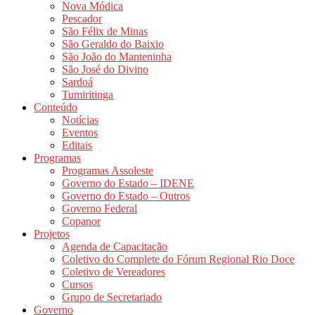
Nova Módica
Pescador
São Félix de Minas
São Geraldo do Baixio
São João do Manteninha
São José do Divino
Sardoá
Tumiritinga
Conteúdo
Notícias
Eventos
Editais
Programas
Programas Assoleste
Governo do Estado – IDENE
Governo do Estado – Outros
Governo Federal
Copanor
Projetos
Agenda de Capacitação
Coletivo do Complete do Fórum Regional Rio Doce
Coletivo de Vereadores
Cursos
Grupo de Secretariado
Governo