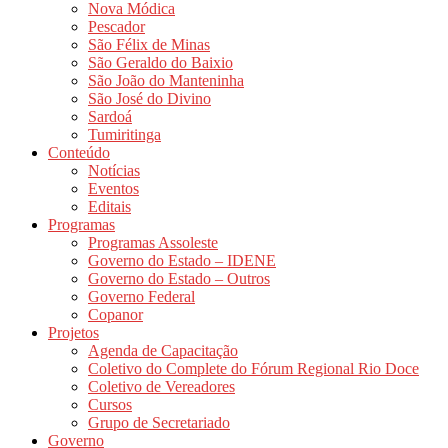
Nova Módica
Pescador
São Félix de Minas
São Geraldo do Baixio
São João do Manteninha
São José do Divino
Sardoá
Tumiritinga
Conteúdo
Notícias
Eventos
Editais
Programas
Programas Assoleste
Governo do Estado – IDENE
Governo do Estado – Outros
Governo Federal
Copanor
Projetos
Agenda de Capacitação
Coletivo do Complete do Fórum Regional Rio Doce
Coletivo de Vereadores
Cursos
Grupo de Secretariado
Governo