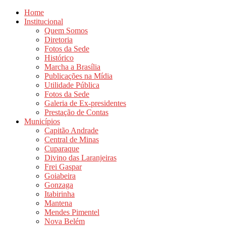
Home
Institucional
Quem Somos
Diretoria
Fotos da Sede
Histórico
Marcha a Brasília
Publicações na Mídia
Utilidade Pública
Fotos da Sede
Galeria de Ex-presidentes
Prestação de Contas
Municípios
Capitão Andrade
Central de Minas
Cuparaque
Divino das Laranjeiras
Frei Gaspar
Goiabeira
Gonzaga
Itabirinha
Mantena
Mendes Pimentel
Nova Belém