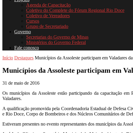
Agenda de Capacitação
Coletivo do Complete do Fórum Regional Rio Doce
Coletivo de Vereadores
Cursos
Grupo de Secretariado
Governo
Secretarias do Governo de Minas
Ministérios do Governo Federal
Fale conosco
Início
Destaques
Municípios da Assoleste participam em Valadares d
Municípios da Assoleste participam em Va
31 de maio de 2016
Os municípios da Assoleste estão participando da capacitação em 
Valadares.
A qualificação promovida pela Coordenadoria Estadual de Defesa Civ
e Rio Doce, Corpo de Bombeiros e dos Núcleos Comunitários de De
Estiveram presentes no evento representantes dos municípios da Assol