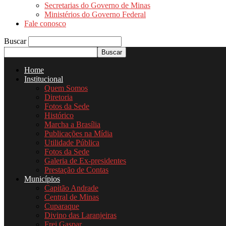
Secretarias do Governo de Minas
Ministérios do Governo Federal
Fale conosco
Buscar
Home
Institucional
Quem Somos
Diretoria
Fotos da Sede
Histórico
Marcha a Brasília
Publicações na Mídia
Utilidade Pública
Fotos da Sede
Galeria de Ex-presidentes
Prestação de Contas
Municípios
Capitão Andrade
Central de Minas
Cuparaque
Divino das Laranjeiras
Frei Gaspar