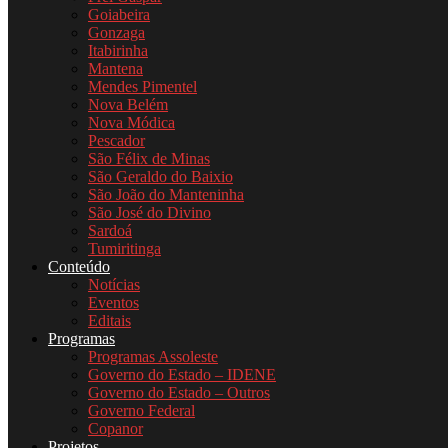
Goiabeira
Gonzaga
Itabirinha
Mantena
Mendes Pimentel
Nova Belém
Nova Módica
Pescador
São Félix de Minas
São Geraldo do Baixio
São João do Manteninha
São José do Divino
Sardoá
Tumiritinga
Conteúdo
Notícias
Eventos
Editais
Programas
Programas Assoleste
Governo do Estado – IDENE
Governo do Estado – Outros
Governo Federal
Copanor
Projetos