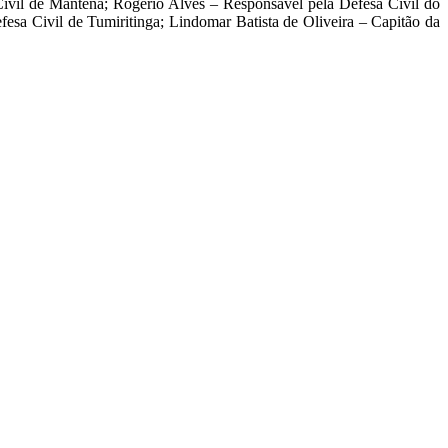
Civil de Mantena; Rogério Alves – Responsável pela Defesa Civil do
esa Civil de Tumiritinga; Lindomar Batista de Oliveira – Capitão da