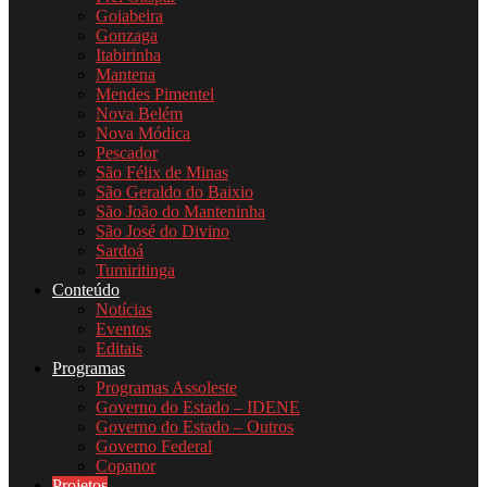
Goiabeira
Gonzaga
Itabirinha
Mantena
Mendes Pimentel
Nova Belém
Nova Módica
Pescador
São Félix de Minas
São Geraldo do Baixio
São João do Manteninha
São José do Divino
Sardoá
Tumiritinga
Conteúdo
Notícias
Eventos
Editais
Programas
Programas Assoleste
Governo do Estado – IDENE
Governo do Estado – Outros
Governo Federal
Copanor
Projetos