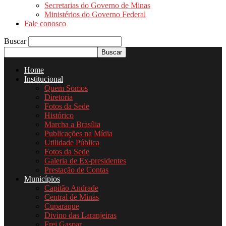
Secretarias do Governo de Minas
Ministérios do Governo Federal
Fale conosco
Buscar
Home
Institucional
Quem Somos
Diretoria
Fotos da Sede
Histórico
Marcha a Brasília
Publicações na Mídia
Utilidade Pública
Fotos da Sede
Galeria de Ex-presidentes
Prestação de Contas
Municípios
Capitão Andrade
Central de Minas
Cuparaque
Divino das Laranjeiras
Frei Gaspar