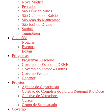
Nova Módica
Pescador
São Félix de Minas
São Geraldo do Baixio
São João do Manteninha
São José do Divino
Sardoá
Tumiritinga
Conteúdo
Notícias
Eventos
Editais
Programas
Programas Assoleste
Governo do Estado – IDENE
Governo do Estado – Outros
Governo Federal
Copanor
Projetos
Agenda de Capacitação
Coletivo do Complete do Fórum Regional Rio Doce
Coletivo de Vereadores
Cursos
Grupo de Secretariado
Governo