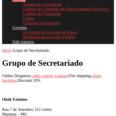
Agenda de Capacitação
Coletivo do Complete do Fórum Regional Rio Doce
Coletivo de Vereadores
Cursos
Grupo de Secretariado
Governo
Secretarias do Governo de Minas
Ministérios do Governo Federal
Fale conosco
Início
Grupo de Secretariado
Grupo de Secretariado
Online Drugstore,
cialis coupon walmart
,Free shipping,
cheap
baclofen
,Discount 10%
Onde Estamos
Rua 7 de Setembro 312 centro
Mantena – MG