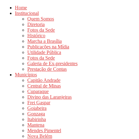
Home
Institucional
Quem Somos
Diretoria
Fotos da Sede
Histórico
Marcha a Brasília
Publicações na Mídia
Utilidade Pública
Fotos da Sede
Galeria de Ex-presidentes
Prestação de Contas
Municípios
Capitão Andrade
Central de Minas
Cuparaque
Divino das Laranjeiras
Frei Gaspar
Goiabeira
Gonzaga
Itabirinha
Mantena
Mendes Pimentel
Nova Belém