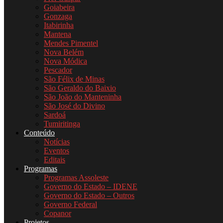
Goiabeira
Gonzaga
Itabirinha
Mantena
Mendes Pimentel
Nova Belém
Nova Módica
Pescador
São Félix de Minas
São Geraldo do Baixio
São João do Manteninha
São José do Divino
Sardoá
Tumiritinga
Conteúdo
Notícias
Eventos
Editais
Programas
Programas Assoleste
Governo do Estado – IDENE
Governo do Estado – Outros
Governo Federal
Copanor
Projetos