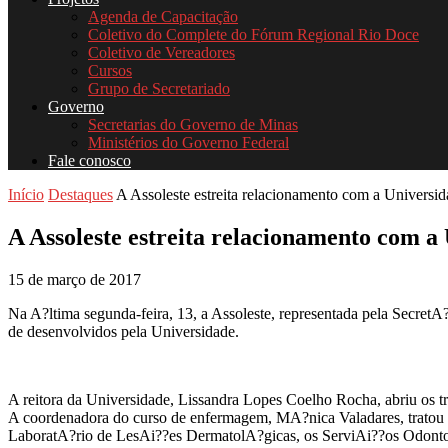
Agenda de Capacitação
Coletivo do Complete do Fórum Regional Rio Doce
Coletivo de Vereadores
Cursos
Grupo de Secretariado
Governo
Secretarias do Governo de Minas
Ministérios do Governo Federal
Fale conosco
Início
Destaques
A Assoleste estreita relacionamento com a Universid
A Assoleste estreita relacionamento com 
15 de março de 2017
Na A?ltima segunda-feira, 13, a Assoleste, representada pela Secret
de desenvolvidos pela Universidade.
A reitora da Universidade, Lissandra Lopes Coelho Rocha, abriu os tra
A coordenadora do curso de enfermagem, MA?nica Valadares, tratou d
LaboratA?rio de LesAi??es DermatolA?gicas, os ServiAi??os OdontolA?