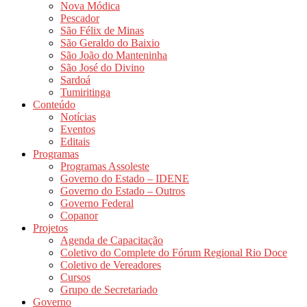
Nova Módica
Pescador
São Félix de Minas
São Geraldo do Baixio
São João do Manteninha
São José do Divino
Sardoá
Tumiritinga
Conteúdo
Notícias
Eventos
Editais
Programas
Programas Assoleste
Governo do Estado – IDENE
Governo do Estado – Outros
Governo Federal
Copanor
Projetos
Agenda de Capacitação
Coletivo do Complete do Fórum Regional Rio Doce
Coletivo de Vereadores
Cursos
Grupo de Secretariado
Governo