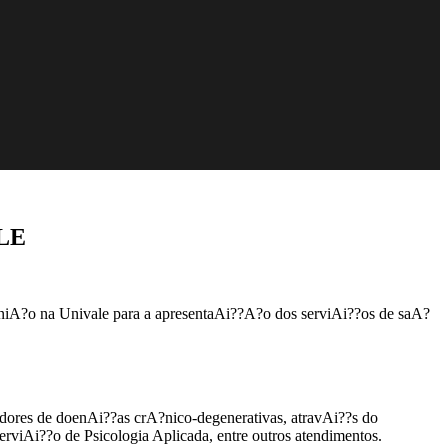
ALE
euniA?o na Univale para a apresentaAi??A?o dos serviAi??os de saA?
adores de doenAi??as crA?nico-degenerativas, atravAi??s do
rviAi??o de Psicologia Aplicada, entre outros atendimentos.