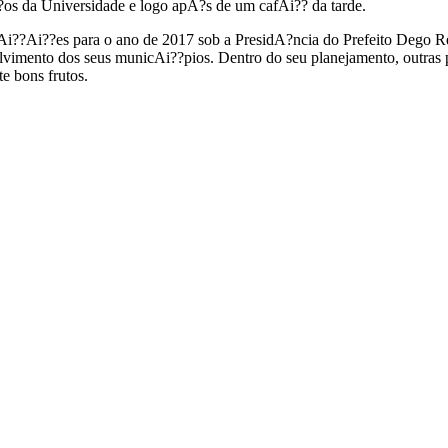
?os da Universidade e logo apA?s de um cafAi?? da tarde.
Ai??Ai??es para o ano de 2017 sob a PresidA?ncia do Prefeito Dego Re
lvimento dos seus municAi??pios. Dentro do seu planejamento, outras
e bons frutos.