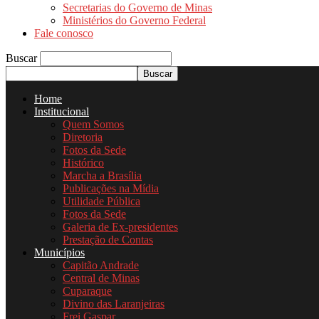
Secretarias do Governo de Minas
Ministérios do Governo Federal
Fale conosco
Buscar
Home
Institucional
Quem Somos
Diretoria
Fotos da Sede
Histórico
Marcha a Brasília
Publicações na Mídia
Utilidade Pública
Fotos da Sede
Galeria de Ex-presidentes
Prestação de Contas
Municípios
Capitão Andrade
Central de Minas
Cuparaque
Divino das Laranjeiras
Frei Gaspar