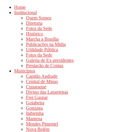
Home
Institucional
Quem Somos
Diretoria
Fotos da Sede
Histórico
Marcha a Brasília
Publicações na Mídia
Utilidade Pública
Fotos da Sede
Galeria de Ex-presidentes
Prestação de Contas
Municípios
Capitão Andrade
Central de Minas
Cuparaque
Divino das Laranjeiras
Frei Gaspar
Goiabeira
Gonzaga
Itabirinha
Mantena
Mendes Pimentel
Nova Belém