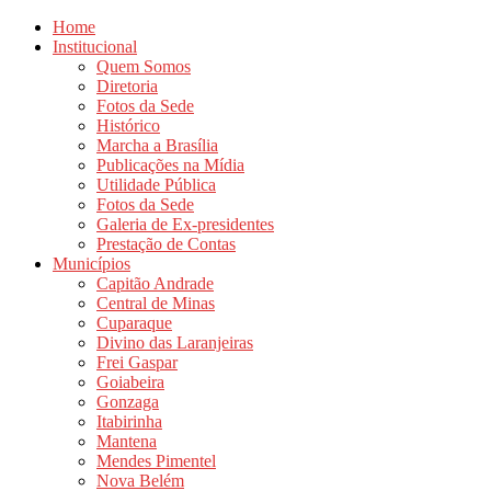
Home
Institucional
Quem Somos
Diretoria
Fotos da Sede
Histórico
Marcha a Brasília
Publicações na Mídia
Utilidade Pública
Fotos da Sede
Galeria de Ex-presidentes
Prestação de Contas
Municípios
Capitão Andrade
Central de Minas
Cuparaque
Divino das Laranjeiras
Frei Gaspar
Goiabeira
Gonzaga
Itabirinha
Mantena
Mendes Pimentel
Nova Belém