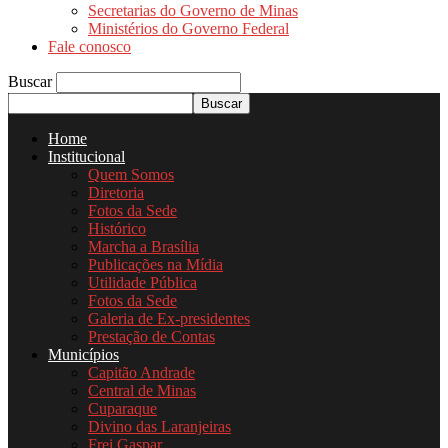
Secretarias do Governo de Minas
Ministérios do Governo Federal
Fale conosco
Buscar
Home
Institucional
Quem Somos
Diretoria
Fotos da Sede
Histórico
Marcha a Brasília
Publicações na Mídia
Utilidade Pública
Fotos da Sede
Galeria de Ex-presidentes
Prestação de Contas
Municípios
Capitão Andrade
Central de Minas
Cuparaque
Divino das Laranjeiras
Frei Gaspar