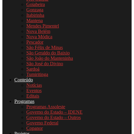
Goiabeira
Gonzaga
Itabirinha
Mantena
Mendes Pimentel
Nova Belém
Nova Módica
Pescador
São Félix de Minas
São Geraldo do Baixio
São João do Manteninha
São José do Divino
Sardoá
Tumiritinga
Conteúdo
Notícias
Eventos
Editais
Programas
Programas Assoleste
Governo do Estado – IDENE
Governo do Estado – Outros
Governo Federal
Copanor
Projetos