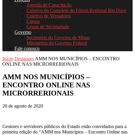
Agenda de Capacitação
Coletivo do Complete do Fórum Regional Rio Doce
Coletivo de Vereadores
Cursos
Grupo de Secretariado
Governo
Secretarias do Governo de Minas
Ministérios do Governo Federal
Fale conosco
Início
Destaques
AMM NOS MUNICÍPIOS – ENCONTRO
ONLINE NAS MICRORRERIONAIS
AMM NOS MUNICÍPIOS –
ENCONTRO ONLINE NAS
MICRORRERIONAIS
20 de agosto de 2020
Gestores e servidores públicos do Estado estão convidados para a
primeira edição do “AMM nos Municípios – Encontro Online nas