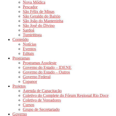
Nova Módica
Pescador
São Félix de Minas
São Geraldo do Baixio
São João do Manteninha
São José do Divino
Sardoá
Tumiritinga
Conteúdo
Notícias
Eventos
Editais
Programas
Programas Assoleste
Governo do Estado – IDENE
Governo do Estado – Outros
Governo Federal
Copanor
Projetos
Agenda de Capacitação
Coletivo do Complete do Fórum Regional Rio Doce
Coletivo de Vereadores
Cursos
Grupo de Secretariado
Governo