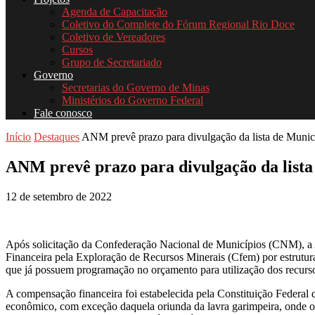
Agenda de Capacitação
Coletivo do Complete do Fórum Regional Rio Doce
Coletivo de Vereadores
Cursos
Grupo de Secretariado
Governo
Secretarias do Governo de Minas
Ministérios do Governo Federal
Fale conosco
Início
Destaques
ANM prevê prazo para divulgação da lista de Municíp
ANM prevê prazo para divulgação da lista 
12 de setembro de 2022
Após solicitação da Confederação Nacional de Municípios (CNM), a 
Financeira pela Exploração de Recursos Minerais (Cfem) por estrutura
que já possuem programação no orçamento para utilização dos recurs
A compensação financeira foi estabelecida pela Constituição Federal de
econômico, com exceção daquela oriunda da lavra garimpeira, onde o