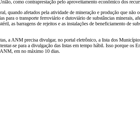
 União, como contraprestação pelo aproveitamento econômico dos recurso
ral, quando afetados pela atividade de mineração e produção que não 
s para o transporte ferroviário e dutoviário de substâncias minerais, 
téril, as barragens de rejeitos e as instalações de beneficiamento de su
, a ANM precisa divulgar, no portal eletrônico, a lista dos Municípios
tar-se para a divulgação das listas em tempo hábil. Isso porque os En
 da ANM, em no máximo 10 dias.