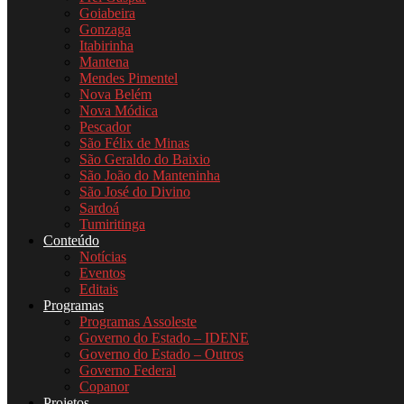
Goiabeira
Gonzaga
Itabirinha
Mantena
Mendes Pimentel
Nova Belém
Nova Módica
Pescador
São Félix de Minas
São Geraldo do Baixio
São João do Manteninha
São José do Divino
Sardoá
Tumiritinga
Conteúdo
Notícias
Eventos
Editais
Programas
Programas Assoleste
Governo do Estado – IDENE
Governo do Estado – Outros
Governo Federal
Copanor
Projetos