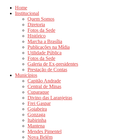
Home
Institucional
Quem Somos
Diretoria
Fotos da Sede
Histórico
Marcha a Brasília
Publicações na Mídia
Utilidade Pública
Fotos da Sede
Galeria de Ex-presidentes
Prestação de Contas
Municípios
Capitão Andrade
Central de Minas
Cuparaque
Divino das Laranjeiras
Frei Gaspar
Goiabeira
Gonzaga
Itabirinha
Mantena
Mendes Pimentel
Nova Belém