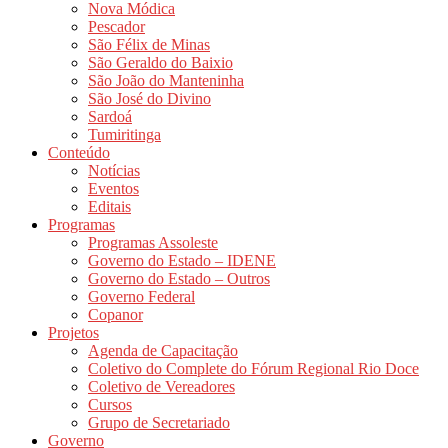
Nova Módica
Pescador
São Félix de Minas
São Geraldo do Baixio
São João do Manteninha
São José do Divino
Sardoá
Tumiritinga
Conteúdo
Notícias
Eventos
Editais
Programas
Programas Assoleste
Governo do Estado – IDENE
Governo do Estado – Outros
Governo Federal
Copanor
Projetos
Agenda de Capacitação
Coletivo do Complete do Fórum Regional Rio Doce
Coletivo de Vereadores
Cursos
Grupo de Secretariado
Governo