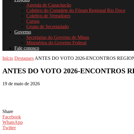
Agenda de Capacitação
Coletivo do Complete do Fórum Regional Rio Doce
Coletivo de Vereadores
Cursos
Grupo de Secretariado
Governo
Secretarias do Governo de Minas
Ministérios do Governo Federal
Fale conosco
Início
Destaques
ANTES DO VOTO 2026-ENCONTROS REGIO
ANTES DO VOTO 2026-ENCONTROS R
19 de maio de 2026
Share
Facebook
WhatsApp
Twitter