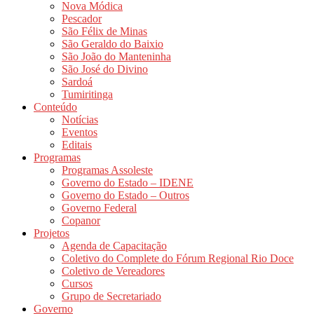
Nova Módica
Pescador
São Félix de Minas
São Geraldo do Baixio
São João do Manteninha
São José do Divino
Sardoá
Tumiritinga
Conteúdo
Notícias
Eventos
Editais
Programas
Programas Assoleste
Governo do Estado – IDENE
Governo do Estado – Outros
Governo Federal
Copanor
Projetos
Agenda de Capacitação
Coletivo do Complete do Fórum Regional Rio Doce
Coletivo de Vereadores
Cursos
Grupo de Secretariado
Governo