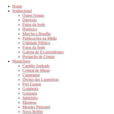
Home
Institucional
Quem Somos
Diretoria
Fotos da Sede
Histórico
Marcha a Brasília
Publicações na Mídia
Utilidade Pública
Fotos da Sede
Galeria de Ex-presidentes
Prestação de Contas
Municípios
Capitão Andrade
Central de Minas
Cuparaque
Divino das Laranjeiras
Frei Gaspar
Goiabeira
Gonzaga
Itabirinha
Mantena
Mendes Pimentel
Nova Belém