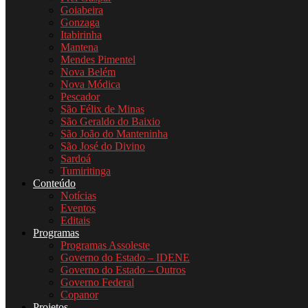
Goiabeira
Gonzaga
Itabirinha
Mantena
Mendes Pimentel
Nova Belém
Nova Módica
Pescador
São Félix de Minas
São Geraldo do Baixio
São João do Manteninha
São José do Divino
Sardoá
Tumiritinga
Conteúdo
Notícias
Eventos
Editais
Programas
Programas Assoleste
Governo do Estado – IDENE
Governo do Estado – Outros
Governo Federal
Copanor
Projetos