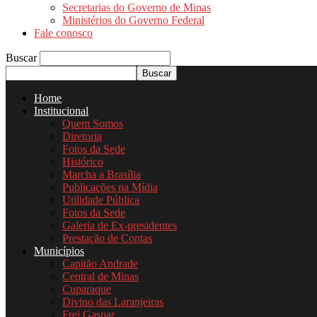
Secretarias do Governo de Minas
Ministérios do Governo Federal
Fale conosco
Buscar
Home
Institucional
Quem Somos
Diretoria
Fotos da Sede
Histórico
Marcha a Brasília
Publicações na Mídia
Utilidade Pública
Fotos da Sede
Galeria de Ex-presidentes
Prestação de Contas
Municípios
Capitão Andrade
Central de Minas
Cuparaque
Divino das Laranjeiras
Frei Gaspar