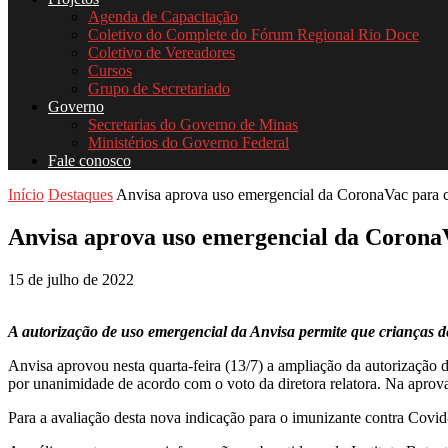
Agenda de Capacitação
Coletivo do Complete do Fórum Regional Rio Doce
Coletivo de Vereadores
Cursos
Grupo de Secretariado
Governo
Secretarias do Governo de Minas
Ministérios do Governo Federal
Fale conosco
Início
Destaques
Anvisa aprova uso emergencial da CoronaVac para cr
Anvisa aprova uso emergencial da CoronaV
15 de julho de 2022
A autorização de uso emergencial da Anvisa permite que crianças de
Anvisa aprovou nesta quarta-feira (13/7) a ampliação da autorização d
por unanimidade de acordo com o voto da diretora relatora. Na aprova
Para a avaliação desta nova indicação para o imunizante contra Covid