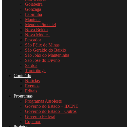
Goiabeira
Gonzaga
Itabirinha
Mantena
Mendes Pimentel
Nova Belém
Nova Módica
Pescador
São Félix de Minas
São Geraldo do Baixio
São João do Manteninha
São José do Divino
Sardoá
Tumiritinga
Conteúdo
Notícias
Eventos
Editais
Programas
Programas Assoleste
Governo do Estado – IDENE
Governo do Estado – Outros
Governo Federal
Copanor
Projetos