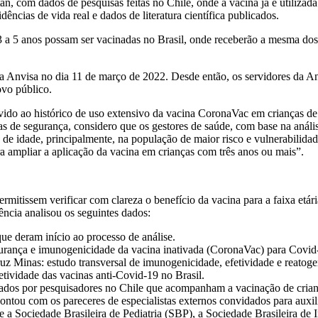
, com dados de pesquisas feitas no Chile, onde a vacina já é utilizada 
ncias de vida real e dados de literatura científica publicados.
a 5 anos possam ser vacinadas no Brasil, onde receberão a mesma dose q
a Anvisa no dia 11 de março de 2022. Desde então, os servidores da An
ovo público.
evido ao histórico de uso extensivo da vacina CoronaVac em crianças de
tas de segurança, considero que os gestores de saúde, com base na análi
de idade, principalmente, na população de maior risco e vulnerabilidade
a ampliar a aplicação da vacina em crianças com três anos ou mais”.
ermitissem verificar com clareza o benefício da vacina para a faixa et
ência analisou os seguintes dados:
que deram início ao processo de análise.
gurança e imunogenicidade da vacina inativada (CoronaVac) para Covid-
uz Minas: estudo transversal de imunogenicidade, efetividade e reatog
ividade das vacinas anti-Covid-19 no Brasil.
ados por pesquisadores no Chile que acompanham a vacinação de cria
 contou com os pareceres de especialistas externos convidados para auxil
de a Sociedade Brasileira de Pediatria (SBP), a Sociedade Brasileira de 