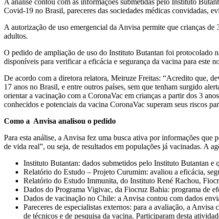
A análise contou com as informações submetidas pelo Instituto Butantan
Covid-19 no Brasil, pareceres das sociedades médicas convidadas, evidê
A autorização de uso emergencial da Anvisa permite que crianças de 3 
adultos.
O pedido de ampliação de uso do Instituto Butantan foi protocolado n
disponíveis para verificar a eficácia e segurança da vacina para este n
De acordo com a diretora relatora, Meiruze Freitas: “Acredito que, d
17 anos no Brasil, e entre outros países, sem que tenham surgido aler
orientar a vacinação com a CoronaVac em crianças a partir dos 3 anos 
conhecidos e potenciais da vacina CoronaVac superam seus riscos par
Como a Anvisa analisou o pedido
Para esta análise, a Anvisa fez uma busca ativa por informações que p
de vida real”, ou seja, de resultados em populações já vacinadas. A ag
Instituto Butantan: dados submetidos pelo Instituto Butantan e 
Relatório do Estudo – Projeto Curumim: avaliou a eficácia, se
Relatório do Estudo Immunita, do Instituto René Rachou, Fiocr
Dados do Programa Vigivac, da Fiocruz Bahia: programa de efet
Dados de vacinação no Chile: a Anvisa contou com dados envi
Pareceres de especialistas externos: para a avaliação, a Anvisa
de técnicos e de pesquisa da vacina. Participaram desta ativida