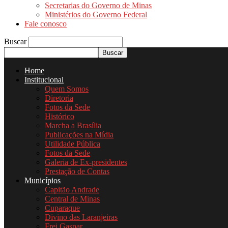
Secretarias do Governo de Minas
Ministérios do Governo Federal
Fale conosco
Buscar
Home
Institucional
Quem Somos
Diretoria
Fotos da Sede
Histórico
Marcha a Brasília
Publicações na Mídia
Utilidade Pública
Fotos da Sede
Galeria de Ex-presidentes
Prestação de Contas
Municípios
Capitão Andrade
Central de Minas
Cuparaque
Divino das Laranjeiras
Frei Gaspar