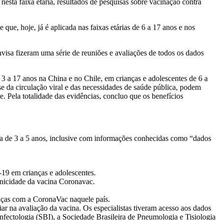
nesta faixa etária, resultados de pesquisas sobre vacinação contra
ue, hoje, já é aplicada nas faixas etárias de 6 a 17 anos e nos
visa fizeram uma série de reuniões e avaliações de todos os dados
 3 a 17 anos na China e no Chile, em crianças e adolescentes de 6 a
se da circulação viral e das necessidades de saúde pública, podem
. Pela totalidade das evidências, concluo que os benefícios
ária de 3 a 5 anos, inclusive com informações conhecidas como “dados
19 em crianças e adolescentes.
enicidade da vacina Coronavac.
nças com a CoronaVac naquele país.
iar na avaliação da vacina. Os especialistas tiveram acesso aos dados
Infectologia (SBI), a Sociedade Brasileira de Pneumologia e Tisiologia