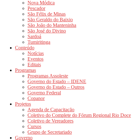
Nova Módica
Pescador
São Félix de Minas
São Geraldo do Baixio
São João do Manteninha
São José do Divino
Sardoá
Tumiritinga
Conteúdo
Notícias
Eventos
Editais
Programas
Programas Assoleste
Governo do Estado – IDENE
Governo do Estado – Outros
Governo Federal
Copanor
Projetos
Agenda de Capacitação
Coletivo do Complete do Fórum Regional Rio Doce
Coletivo de Vereadores
Cursos
Grupo de Secretariado
Governo