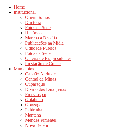
Home
Institucional
Quem Somos
Diretoria
Fotos da Sede
Histórico
Marcha a Brasília
Publicações na Mídia
Utilidade Pública
Fotos da Sede
Galeria de Ex-presidentes
Prestação de Contas
Municípios
Capitão Andrade
Central de Minas
Cuparaque
Divino das Laranjeiras
Frei Gaspar
Goiabeira
Gonzaga
Itabirinha
Mantena
Mendes Pimentel
Nova Belém