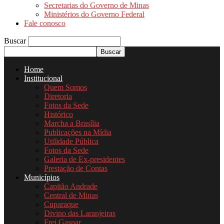
Secretarias do Governo de Minas
Ministérios do Governo Federal
Fale conosco
Buscar
Home
Institucional
Quem Somos
Diretoria
Fotos da Sede
Histórico
Marcha a Brasília
Publicações na Mídia
Utilidade Pública
Fotos da Sede
Galeria de Ex-presidentes
Prestação de Contas
Municípios
Capitão Andrade
Central de Minas
Cuparaque
Divino das Laranjeiras
Frei Gaspar