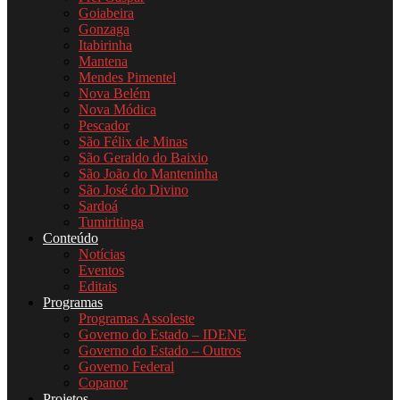
Goiabeira
Gonzaga
Itabirinha
Mantena
Mendes Pimentel
Nova Belém
Nova Módica
Pescador
São Félix de Minas
São Geraldo do Baixio
São João do Manteninha
São José do Divino
Sardoá
Tumiritinga
Conteúdo
Notícias
Eventos
Editais
Programas
Programas Assoleste
Governo do Estado – IDENE
Governo do Estado – Outros
Governo Federal
Copanor
Projetos