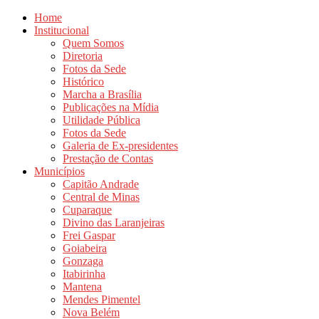
Home
Institucional
Quem Somos
Diretoria
Fotos da Sede
Histórico
Marcha a Brasília
Publicações na Mídia
Utilidade Pública
Fotos da Sede
Galeria de Ex-presidentes
Prestação de Contas
Municípios
Capitão Andrade
Central de Minas
Cuparaque
Divino das Laranjeiras
Frei Gaspar
Goiabeira
Gonzaga
Itabirinha
Mantena
Mendes Pimentel
Nova Belém