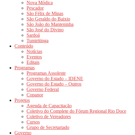
Nova Módica
Pescador
São Félix de Minas
São Geraldo do Baixio
São João do Manteninha
São José do Divino
Sardoá
Tumiritinga
Conteúdo
Notícias
Eventos
Editais
Programas
Programas Assoleste
Governo do Estado – IDENE
Governo do Estado – Outros
Governo Federal
Copanor
Projetos
Agenda de Capacitação
Coletivo do Complete do Fórum Regional Rio Doce
Coletivo de Vereadores
Cursos
Grupo de Secretariado
Governo