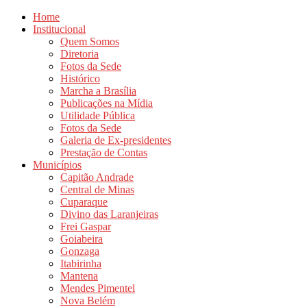
Home
Institucional
Quem Somos
Diretoria
Fotos da Sede
Histórico
Marcha a Brasília
Publicações na Mídia
Utilidade Pública
Fotos da Sede
Galeria de Ex-presidentes
Prestação de Contas
Municípios
Capitão Andrade
Central de Minas
Cuparaque
Divino das Laranjeiras
Frei Gaspar
Goiabeira
Gonzaga
Itabirinha
Mantena
Mendes Pimentel
Nova Belém