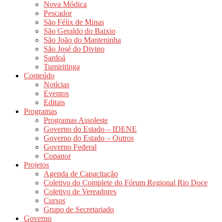
Nova Módica
Pescador
São Félix de Minas
São Geraldo do Baixio
São João do Manteninha
São José do Divino
Sardoá
Tumiritinga
Conteúdo
Notícias
Eventos
Editais
Programas
Programas Assoleste
Governo do Estado – IDENE
Governo do Estado – Outros
Governo Federal
Copanor
Projetos
Agenda de Capacitação
Coletivo do Complete do Fórum Regional Rio Doce
Coletivo de Vereadores
Cursos
Grupo de Secretariado
Governo