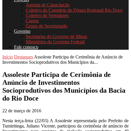
Agenda de Capacitação
Coletivo do Complete do Fórum Regional Rio Doce
Coletivo de Vereadores
Cursos
Grupo de Secretariado
Governo
Secretarias do Governo de Minas
Ministérios do Governo Federal
Fale conosco
Início
Destaques
Assoleste Participa de Cerimônia de Anúncio de
Investimentos Socioprodutivos dos Municípios da...
Assoleste Participa de Cerimônia de
Anúncio de Investimentos
Socioprodutivos dos Municípios da Bacia
do Rio Doce
22 de março de 2016
Nesta terça-feira (22/03) A Assoleste representada pelo Prefeito de
Tumiritinga, Juliano Vicente, participou da cerimônia de anúncio de