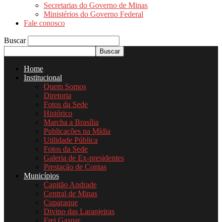
Secretarias do Governo de Minas
Ministérios do Governo Federal
Fale conosco
Buscar
Home
Institucional
Quem Somos
Diretoria
Fotos da Sede
Histórico
Marcha a Brasília
Publicações na Mídia
Utilidade Pública
Fotos da Sede
Galeria de Ex-presidentes
Prestação de Contas
Municípios
Capitão Andrade
Central de Minas
Cuparaque
Divino das Laranjeiras
Frei Gaspar