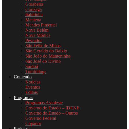
Goiabeira
Gonzaga
Itabirinha
Mantena
Mendes Pimentel
Nova Belém
Nova Módica
Pescador
São Félix de Minas
São Geraldo do Baixio
São João do Manteninha
São José do Divino
Sardoá
Tumiritinga
Conteúdo
Notícias
Eventos
Editais
Programas
Programas Assoleste
Governo do Estado – IDENE
Governo do Estado – Outros
Governo Federal
Copanor
Projetos