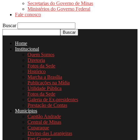
Secretarias do Governo de Minas
Ministérios do Governo Federal
Fale conosco
Buscar
Home
Institucional
Quem Somos
Diretoria
Fotos da Sede
Histórico
Marcha a Brasília
Publicações na Mídia
Utilidade Pública
Fotos da Sede
Galeria de Ex-presidentes
Prestação de Contas
Municípios
Capitão Andrade
Central de Minas
Cuparaque
Divino das Laranjeiras
Frei Gaspar