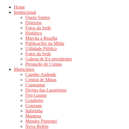
Home
Institucional
Quem Somos
Diretoria
Fotos da Sede
Histórico
Marcha a Brasília
Publicações na Mídia
Utilidade Pública
Fotos da Sede
Galeria de Ex-presidentes
Prestação de Contas
Municípios
Capitão Andrade
Central de Minas
Cuparaque
Divino das Laranjeiras
Frei Gaspar
Goiabeira
Gonzaga
Itabirinha
Mantena
Mendes Pimentel
Nova Belém