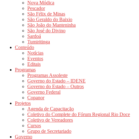
Nova Módica
Pescador
São Félix de Minas
São Geraldo do Baixio
São João do Manteninha
São José do Divino
Sardoá
Tumiritinga
Conteúdo
Notícias
Eventos
Editais
Programas
Programas Assoleste
Governo do Estado – IDENE
Governo do Estado – Outros
Governo Federal
Copanor
Projetos
Agenda de Capacitação
Coletivo do Complete do Fórum Regional Rio Doce
Coletivo de Vereadores
Cursos
Grupo de Secretariado
Governo