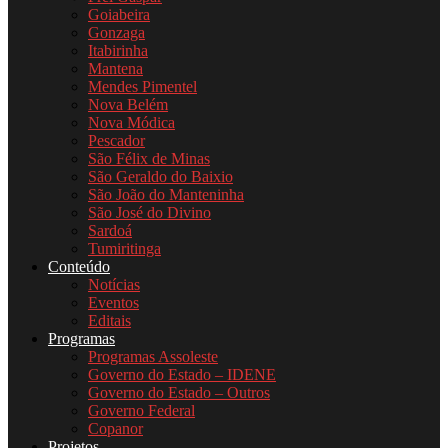
Goiabeira
Gonzaga
Itabirinha
Mantena
Mendes Pimentel
Nova Belém
Nova Módica
Pescador
São Félix de Minas
São Geraldo do Baixio
São João do Manteninha
São José do Divino
Sardoá
Tumiritinga
Conteúdo
Notícias
Eventos
Editais
Programas
Programas Assoleste
Governo do Estado – IDENE
Governo do Estado – Outros
Governo Federal
Copanor
Projetos