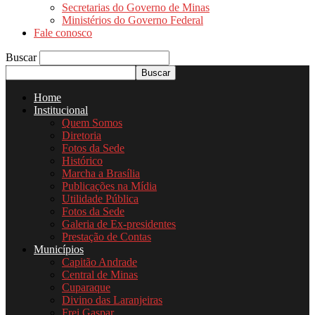
Secretarias do Governo de Minas
Ministérios do Governo Federal
Fale conosco
Buscar
Home
Institucional
Quem Somos
Diretoria
Fotos da Sede
Histórico
Marcha a Brasília
Publicações na Mídia
Utilidade Pública
Fotos da Sede
Galeria de Ex-presidentes
Prestação de Contas
Municípios
Capitão Andrade
Central de Minas
Cuparaque
Divino das Laranjeiras
Frei Gaspar