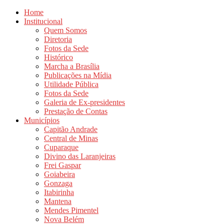
Home
Institucional
Quem Somos
Diretoria
Fotos da Sede
Histórico
Marcha a Brasília
Publicações na Mídia
Utilidade Pública
Fotos da Sede
Galeria de Ex-presidentes
Prestação de Contas
Municípios
Capitão Andrade
Central de Minas
Cuparaque
Divino das Laranjeiras
Frei Gaspar
Goiabeira
Gonzaga
Itabirinha
Mantena
Mendes Pimentel
Nova Belém