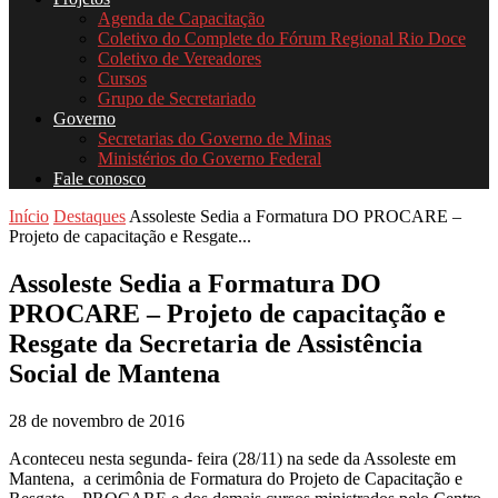
Agenda de Capacitação
Coletivo do Complete do Fórum Regional Rio Doce
Coletivo de Vereadores
Cursos
Grupo de Secretariado
Governo
Secretarias do Governo de Minas
Ministérios do Governo Federal
Fale conosco
Início
Destaques
Assoleste Sedia a Formatura DO PROCARE –
Projeto de capacitação e Resgate...
Assoleste Sedia a Formatura DO
PROCARE – Projeto de capacitação e
Resgate da Secretaria de Assistência
Social de Mantena
28 de novembro de 2016
Aconteceu nesta segunda- feira (28/11) na sede da Assoleste em
Mantena, a cerimônia de Formatura do Projeto de Capacitação e