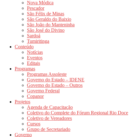
Nova Módica
Pescador
São Félix de Minas
São Geraldo do Baixio
São João do Manteninha
São José do Divino
Sardoá
Tumiritinga
Conteúdo
Notícias
Eventos
Editais
Programas
Programas Assoleste
Governo do Estado – IDENE
Governo do Estado – Outros
Governo Federal
Copanor
Projetos
Agenda de Capacitação
Coletivo do Complete do Fórum Regional Rio Doce
Coletivo de Vereadores
Cursos
Grupo de Secretariado
Governo