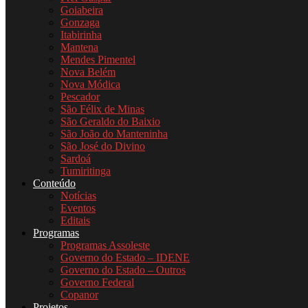
Goiabeira
Gonzaga
Itabirinha
Mantena
Mendes Pimentel
Nova Belém
Nova Módica
Pescador
São Félix de Minas
São Geraldo do Baixio
São João do Manteninha
São José do Divino
Sardoá
Tumiritinga
Conteúdo
Notícias
Eventos
Editais
Programas
Programas Assoleste
Governo do Estado – IDENE
Governo do Estado – Outros
Governo Federal
Copanor
Projetos