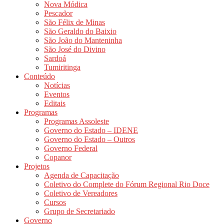
Nova Módica
Pescador
São Félix de Minas
São Geraldo do Baixio
São João do Manteninha
São José do Divino
Sardoá
Tumiritinga
Conteúdo
Notícias
Eventos
Editais
Programas
Programas Assoleste
Governo do Estado – IDENE
Governo do Estado – Outros
Governo Federal
Copanor
Projetos
Agenda de Capacitação
Coletivo do Complete do Fórum Regional Rio Doce
Coletivo de Vereadores
Cursos
Grupo de Secretariado
Governo