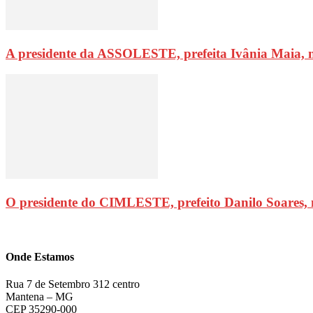
A presidente da ASSOLESTE, prefeita Ivânia Maia, 
O presidente do CIMLESTE, prefeito Danilo Soares,
Onde Estamos
Rua 7 de Setembro 312 centro
Mantena – MG
CEP 35290-000