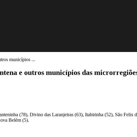
ros municípios ...
ena e outros municípios das microrregiõe
eninha (78), Divino das Laranjeiras (63), Itabirinha (52), São Felix 
Nova Belém (5).