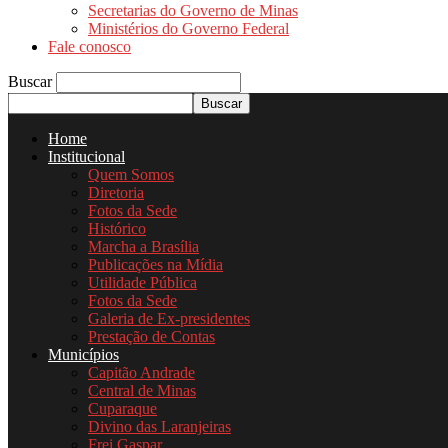
Secretarias do Governo de Minas
Ministérios do Governo Federal
Fale conosco
Buscar
Home
Institucional
Quem Somos
Diretoria
Fotos da Sede
Histórico
Marcha a Brasília
Publicações na Mídia
Utilidade Pública
Fotos da Sede
Galeria de Ex-presidentes
Prestação de Contas
Municípios
Capitão Andrade
Central de Minas
Cuparaque
Divino das Laranjeiras
Frei Gaspar