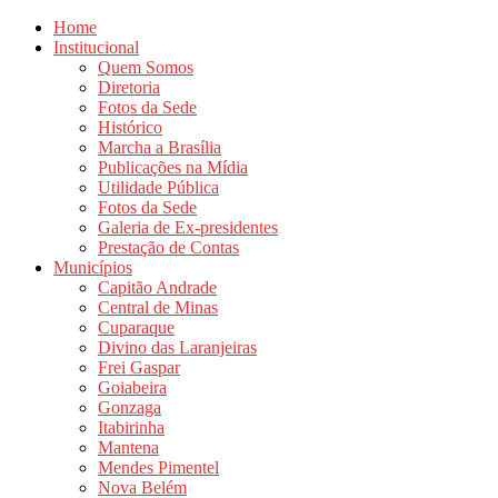
Home
Institucional
Quem Somos
Diretoria
Fotos da Sede
Histórico
Marcha a Brasília
Publicações na Mídia
Utilidade Pública
Fotos da Sede
Galeria de Ex-presidentes
Prestação de Contas
Municípios
Capitão Andrade
Central de Minas
Cuparaque
Divino das Laranjeiras
Frei Gaspar
Goiabeira
Gonzaga
Itabirinha
Mantena
Mendes Pimentel
Nova Belém