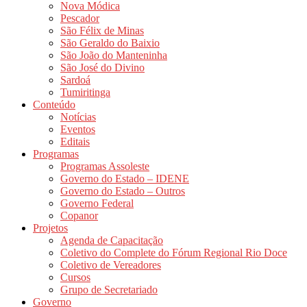
Nova Módica
Pescador
São Félix de Minas
São Geraldo do Baixio
São João do Manteninha
São José do Divino
Sardoá
Tumiritinga
Conteúdo
Notícias
Eventos
Editais
Programas
Programas Assoleste
Governo do Estado – IDENE
Governo do Estado – Outros
Governo Federal
Copanor
Projetos
Agenda de Capacitação
Coletivo do Complete do Fórum Regional Rio Doce
Coletivo de Vereadores
Cursos
Grupo de Secretariado
Governo