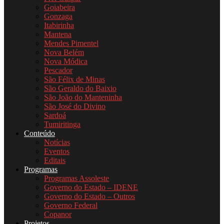
Goiabeira
Gonzaga
Itabirinha
Mantena
Mendes Pimentel
Nova Belém
Nova Módica
Pescador
São Félix de Minas
São Geraldo do Baixio
São João do Manteninha
São José do Divino
Sardoá
Tumiritinga
Conteúdo
Notícias
Eventos
Editais
Programas
Programas Assoleste
Governo do Estado – IDENE
Governo do Estado – Outros
Governo Federal
Copanor
Projetos