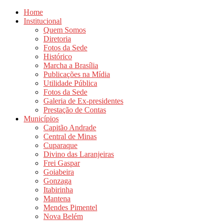
Home
Institucional
Quem Somos
Diretoria
Fotos da Sede
Histórico
Marcha a Brasília
Publicações na Mídia
Utilidade Pública
Fotos da Sede
Galeria de Ex-presidentes
Prestação de Contas
Municípios
Capitão Andrade
Central de Minas
Cuparaque
Divino das Laranjeiras
Frei Gaspar
Goiabeira
Gonzaga
Itabirinha
Mantena
Mendes Pimentel
Nova Belém