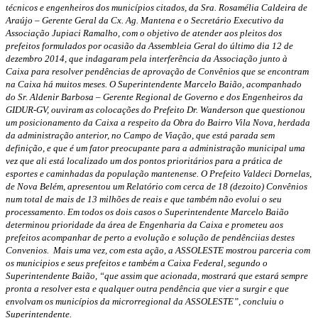
técnicos e engenheiros dos municípios citados, da Sra. Rosamélia Caldeira de
Araújo – Gerente Geral da Cx. Ag. Mantena e o Secretário Executivo da
Associação Jupiaci Ramalho, com o objetivo de atender aos pleitos dos
prefeitos formulados por ocasião da Assembleia Geral do último dia 12 de
dezembro 2014, que indagaram pela interferência da Associação junto à
Caixa para resolver pendências de aprovação de Convênios que se encontram
na Caixa há muitos meses. O Superintendente Marcelo Baião, acompanhado
do Sr. Aldenir Barbosa – Gerente Regional de Governo e dos Engenheiros da
GIDUR-GV, ouviram as colocações do Prefeito Dr. Wanderson que questionou
um posicionamento da Caixa a respeito da Obra do Bairro Vila Nova, herdada
da administração anterior, no Campo de Viação, que está parada sem
definição, e que é um fator preocupante para a administração municipal uma
vez que ali está localizado um dos pontos prioritários para a prática de
esportes e caminhadas da população mantenense. O Prefeito Valdeci Dornelas,
de Nova Belém, apresentou um Relatório com cerca de 18 (dezoito) Convênios
num total de mais de 13 milhões de reais e que também não evolui o seu
processamento. Em todos os dois casos o Superintendente Marcelo Baião
determinou prioridade da área de Engenharia da Caixa e prometeu aos
prefeitos acompanhar de perto a evolução e solução de pendênciias destes
Convenios. Mais uma vez, com esta ação, a ASSOLESTE mostrou parceria com
os municipios e seus prefeitos e também a Caixa Federal, segundo o
Superintendente Baião, “que assim que acionada, mostrará que estará sempre
pronta a resolver esta e qualquer outra pendência que vier a surgir e que
envolvam os municípios da microrregional da ASSOLESTE”, concluiu o
Superintendente.