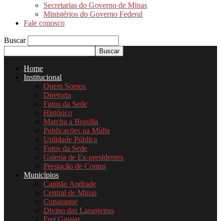
Secretarias do Governo de Minas
Ministérios do Governo Federal
Fale conosco
Buscar
Home
Institucional
Quem Somos
Diretoria
Fotos da Sede
Histórico
Marcha a Brasília
Publicações na Mídia
Utilidade Pública
Fotos da Sede
Galeria de Ex-presidentes
Prestação de Contas
Municípios
Capitão Andrade
Central de Minas
Cuparaque
Divino das Laranjeiras
Frei Gaspar