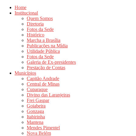
Home
Institucional
Quem Somos
Diretoria
Fotos da Sede
Histórico
Marcha a Brasília
Publicações na Mídia
Utilidade Pública
Fotos da Sede
Galeria de Ex-presidentes
Prestação de Contas
Municípios
Capitão Andrade
Central de Minas
Cuparaque
Divino das Laranjeiras
Frei Gaspar
Goiabeira
Gonzaga
Itabirinha
Mantena
Mendes Pimentel
Nova Belém