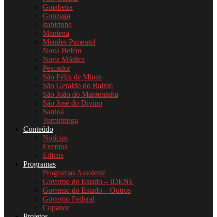
Goiabeira
Gonzaga
Itabirinha
Mantena
Mendes Pimentel
Nova Belém
Nova Módica
Pescador
São Félix de Minas
São Geraldo do Baixio
São João do Manteninha
São José do Divino
Sardoá
Tumiritinga
Conteúdo
Notícias
Eventos
Editais
Programas
Programas Assoleste
Governo do Estado – IDENE
Governo do Estado – Outros
Governo Federal
Copanor
Projetos