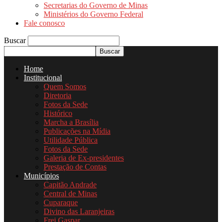
Secretarias do Governo de Minas
Ministérios do Governo Federal
Fale conosco
Buscar
Home
Institucional
Quem Somos
Diretoria
Fotos da Sede
Histórico
Marcha a Brasília
Publicações na Mídia
Utilidade Pública
Fotos da Sede
Galeria de Ex-presidentes
Prestação de Contas
Municípios
Capitão Andrade
Central de Minas
Cuparaque
Divino das Laranjeiras
Frei Gaspar