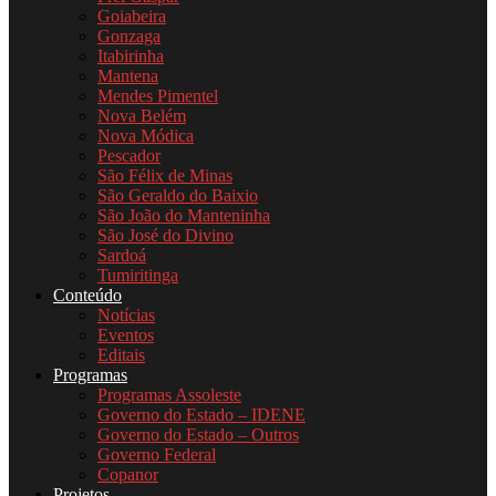
Goiabeira
Gonzaga
Itabirinha
Mantena
Mendes Pimentel
Nova Belém
Nova Módica
Pescador
São Félix de Minas
São Geraldo do Baixio
São João do Manteninha
São José do Divino
Sardoá
Tumiritinga
Conteúdo
Notícias
Eventos
Editais
Programas
Programas Assoleste
Governo do Estado – IDENE
Governo do Estado – Outros
Governo Federal
Copanor
Projetos