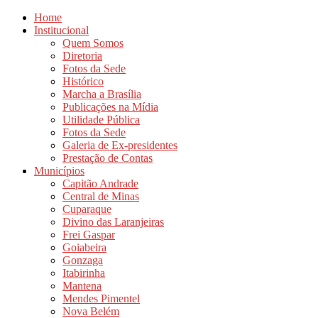
Home
Institucional
Quem Somos
Diretoria
Fotos da Sede
Histórico
Marcha a Brasília
Publicações na Mídia
Utilidade Pública
Fotos da Sede
Galeria de Ex-presidentes
Prestação de Contas
Municípios
Capitão Andrade
Central de Minas
Cuparaque
Divino das Laranjeiras
Frei Gaspar
Goiabeira
Gonzaga
Itabirinha
Mantena
Mendes Pimentel
Nova Belém