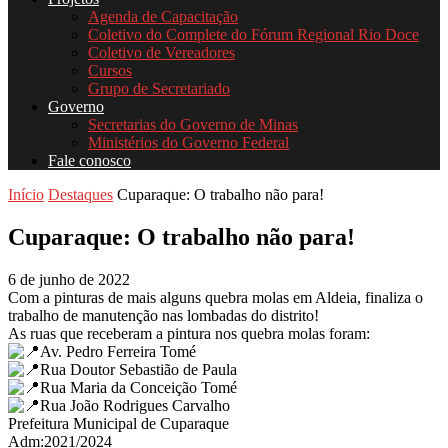
Agenda de Capacitação
Coletivo do Complete do Fórum Regional Rio Doce
Coletivo de Vereadores
Cursos
Grupo de Secretariado
Governo
Secretarias do Governo de Minas
Ministérios do Governo Federal
Fale conosco
Início
Destaques
Cuparaque: O trabalho não para!
Cuparaque: O trabalho não para!
6 de junho de 2022
Com a pinturas de mais alguns quebra molas em Aldeia, finaliza o
trabalho de manutenção nas lombadas do distrito!
As ruas que receberam a pintura nos quebra molas foram:
Av. Pedro Ferreira Tomé
Rua Doutor Sebastião de Paula
Rua Maria da Conceição Tomé
Rua João Rodrigues Carvalho
Prefeitura Municipal de Cuparaque
Adm:2021/2024