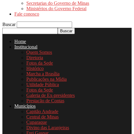
Secretarias do Governo de Minas
Ministérios do Governo Federal
Fale conosco
Buscar
Home
Institucional
Quem Somos
Diretoria
Fotos da Sede
Histórico
Marcha a Brasília
Publicações na Mídia
Utilidade Pública
Fotos da Sede
Galeria de Ex-presidentes
Prestação de Contas
Municípios
Capitão Andrade
Central de Minas
Cuparaque
Divino das Laranjeiras
Frei Gaspar