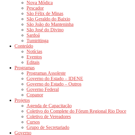
Nova Módica
Pescador
São Félix de Minas
São Geraldo do Baixio
São João do Manteninha
São José do Divino
Sardoá
Tumiritinga
Conteúdo
Notícias
Eventos
Editais
Programas
Programas Assoleste
Governo do Estado – IDENE
Governo do Estado – Outros
Governo Federal
Copanor
Projetos
Agenda de Capacitação
Coletivo do Complete do Fórum Regional Rio Doce
Coletivo de Vereadores
Cursos
Grupo de Secretariado
Governo