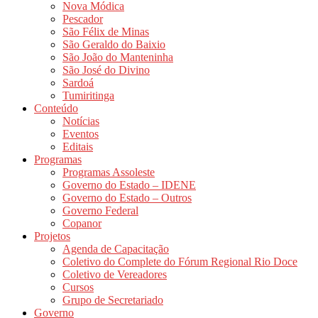
Nova Módica
Pescador
São Félix de Minas
São Geraldo do Baixio
São João do Manteninha
São José do Divino
Sardoá
Tumiritinga
Conteúdo
Notícias
Eventos
Editais
Programas
Programas Assoleste
Governo do Estado – IDENE
Governo do Estado – Outros
Governo Federal
Copanor
Projetos
Agenda de Capacitação
Coletivo do Complete do Fórum Regional Rio Doce
Coletivo de Vereadores
Cursos
Grupo de Secretariado
Governo