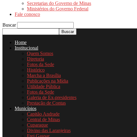
Secretarias do Governo de Minas
Ministérios do Governo Federal
Fale conosco
Buscar
Home
Institucional
Quem Somos
Diretoria
Fotos da Sede
Histórico
Marcha a Brasília
Publicações na Mídia
Utilidade Pública
Fotos da Sede
Galeria de Ex-presidentes
Prestação de Contas
Municípios
Capitão Andrade
Central de Minas
Cuparaque
Divino das Laranjeiras
Frei Gaspar