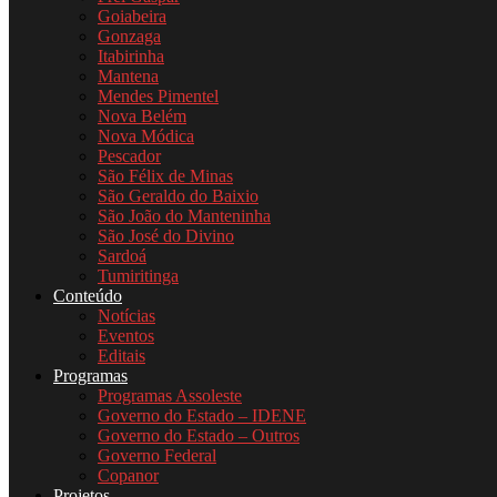
Goiabeira
Gonzaga
Itabirinha
Mantena
Mendes Pimentel
Nova Belém
Nova Módica
Pescador
São Félix de Minas
São Geraldo do Baixio
São João do Manteninha
São José do Divino
Sardoá
Tumiritinga
Conteúdo
Notícias
Eventos
Editais
Programas
Programas Assoleste
Governo do Estado – IDENE
Governo do Estado – Outros
Governo Federal
Copanor
Projetos