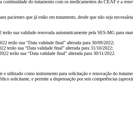
ra a continuidade do tratamento com os medicamentos do CEAF é a reno
ara pacientes que já estão em tratamento, desde que não seja necessá
2 terão sua validade renovada automaticamente pela SES-MG para mais 
22 terão sua “Data validade final” alterada para 30/09/2022;
22 terão sua “Data validade final” alterada para 31/10/2022;
022 terão sua “Data validade final” alterada para 30/11/2022.
e e utilizado como instrumento para solicitação e renovação do trat
édico solicitante, e permite a dispensação por seis competências (apro