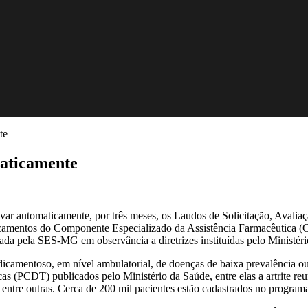
te
aticamente
ar automaticamente, por três meses, os Laudos de Solicitação, Avali
icamentos do Componente Especializado da Assistência Farmacêutica 
zada pela SES-MG em observância a diretrizes instituídas pelo Ministér
camentoso, em nível ambulatorial, de doenças de baixa prevalência ou d
as (PCDT) publicados pelo Ministério da Saúde, entre elas a artrite reu
r, entre outras. Cerca de 200 mil pacientes estão cadastrados no programa