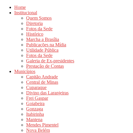
Home
Institucional
Quem Somos
Diretoria
Fotos da Sede
Histórico
Marcha a Brasília
Publicações na Mídia
Utilidade Pública
Fotos da Sede
Galeria de Ex-presidentes
Prestação de Contas
Municípios
Capitão Andrade
Central de Minas
Cuparaque
Divino das Laranjeiras
Frei Gaspar
Goiabeira
Gonzaga
Itabirinha
Mantena
Mendes Pimentel
Nova Belém