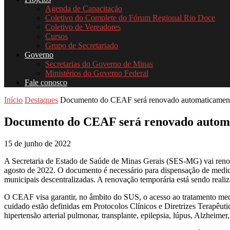
Agenda de Capacitação
Coletivo do Complete do Fórum Regional Rio Doce
Coletivo de Vereadores
Cursos
Grupo de Secretariado
Governo
Secretarias do Governo de Minas
Ministérios do Governo Federal
Fale conosco
Início
Destaques
Documento do CEAF será renovado automaticamen
Documento do CEAF será renovado autom
15 de junho de 2022
A Secretaria de Estado de Saúde de Minas Gerais (SES-MG) vai renov
agosto de 2022. O documento é necessário para dispensação de med
municipais descentralizadas. A renovação temporária está sendo reali
O CEAF visa garantir, no âmbito do SUS, o acesso ao tratamento medi
cuidado estão definidas em Protocolos Clínicos e Diretrizes Terapêutic
hipertensão arterial pulmonar, transplante, epilepsia, lúpus, Alzheime