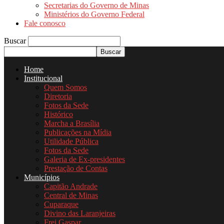
Secretarias do Governo de Minas
Ministérios do Governo Federal
Fale conosco
Buscar
Home
Institucional
Quem Somos
Diretoria
Fotos da Sede
Histórico
Marcha a Brasília
Publicações na Mídia
Utilidade Pública
Fotos da Sede
Galeria de Ex-presidentes
Prestação de Contas
Municípios
Capitão Andrade
Central de Minas
Cuparaque
Divino das Laranjeiras
Frei Gaspar