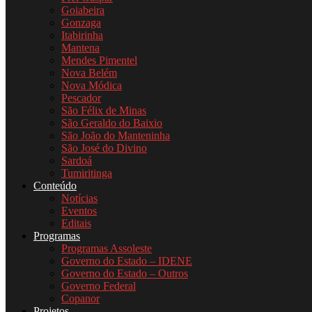
Goiabeira
Gonzaga
Itabirinha
Mantena
Mendes Pimentel
Nova Belém
Nova Módica
Pescador
São Félix de Minas
São Geraldo do Baixio
São João do Manteninha
São José do Divino
Sardoá
Tumiritinga
Conteúdo
Notícias
Eventos
Editais
Programas
Programas Assoleste
Governo do Estado – IDENE
Governo do Estado – Outros
Governo Federal
Copanor
Projetos