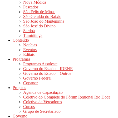
Nova Módica
Pescador
São Félix de Minas
São Geraldo do Baixio
São João do Manteninha
São José do Divino
Sardoá
Tumiritinga
Conteúdo
Notícias
Eventos
Editais
Programas
Programas Assoleste
Governo do Estado – IDENE
Governo do Estado – Outros
Governo Federal
Copanor
Projetos
Agenda de Capacitação
Coletivo do Complete do Fórum Regional Rio Doce
Coletivo de Vereadores
Cursos
Grupo de Secretariado
Governo