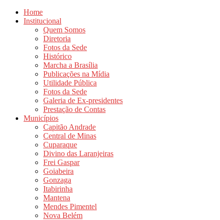
Home
Institucional
Quem Somos
Diretoria
Fotos da Sede
Histórico
Marcha a Brasília
Publicações na Mídia
Utilidade Pública
Fotos da Sede
Galeria de Ex-presidentes
Prestação de Contas
Municípios
Capitão Andrade
Central de Minas
Cuparaque
Divino das Laranjeiras
Frei Gaspar
Goiabeira
Gonzaga
Itabirinha
Mantena
Mendes Pimentel
Nova Belém