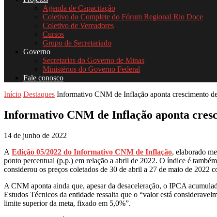
Agenda de Capacitação
Coletivo do Complete do Fórum Regional Rio Doce
Coletivo de Vereadores
Cursos
Grupo de Secretariado
Governo
Secretarias do Governo de Minas
Ministérios do Governo Federal
Fale conosco
Início
Destaques
Informativo CNM de Inflação aponta crescimento de 
Informativo CNM de Inflação aponta cresc
14 de junho de 2022
A
Edição 05/2022 do Informativo CNM de Inflação
, elaborado m
ponto percentual (p.p.) em relação a abril de 2022. O índice é tam
considerou os preços coletados de 30 de abril a 27 de maio de 2022 c
A CNM aponta ainda que, apesar da desaceleração, o IPCA acumulado 
Estudos Técnicos da entidade ressalta que o “valor está considerav
limite superior da meta, fixado em 5,0%”.