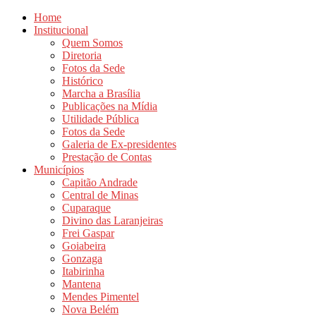
Home
Institucional
Quem Somos
Diretoria
Fotos da Sede
Histórico
Marcha a Brasília
Publicações na Mídia
Utilidade Pública
Fotos da Sede
Galeria de Ex-presidentes
Prestação de Contas
Municípios
Capitão Andrade
Central de Minas
Cuparaque
Divino das Laranjeiras
Frei Gaspar
Goiabeira
Gonzaga
Itabirinha
Mantena
Mendes Pimentel
Nova Belém