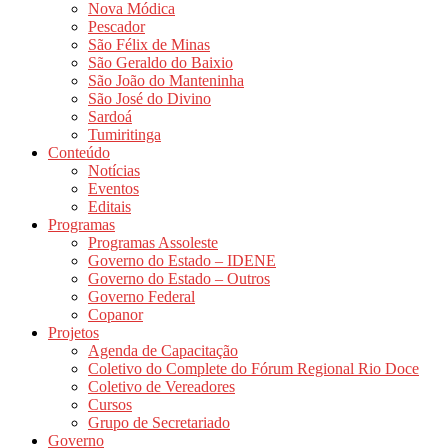
Nova Módica
Pescador
São Félix de Minas
São Geraldo do Baixio
São João do Manteninha
São José do Divino
Sardoá
Tumiritinga
Conteúdo
Notícias
Eventos
Editais
Programas
Programas Assoleste
Governo do Estado – IDENE
Governo do Estado – Outros
Governo Federal
Copanor
Projetos
Agenda de Capacitação
Coletivo do Complete do Fórum Regional Rio Doce
Coletivo de Vereadores
Cursos
Grupo de Secretariado
Governo