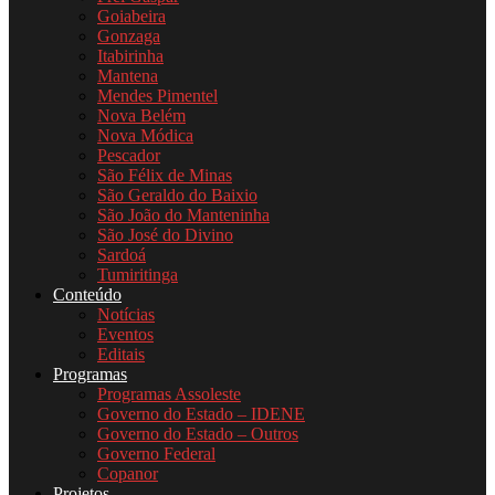
Goiabeira
Gonzaga
Itabirinha
Mantena
Mendes Pimentel
Nova Belém
Nova Módica
Pescador
São Félix de Minas
São Geraldo do Baixio
São João do Manteninha
São José do Divino
Sardoá
Tumiritinga
Conteúdo
Notícias
Eventos
Editais
Programas
Programas Assoleste
Governo do Estado – IDENE
Governo do Estado – Outros
Governo Federal
Copanor
Projetos