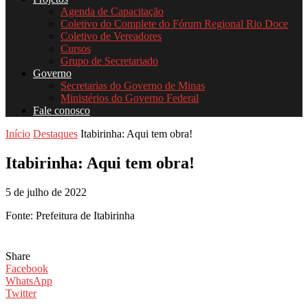
Agenda de Capacitação
Coletivo do Complete do Fórum Regional Rio Doce
Coletivo de Vereadores
Cursos
Grupo de Secretariado
Governo
Secretarias do Governo de Minas
Ministérios do Governo Federal
Fale conosco
Início
Destaques
Itabirinha: Aqui tem obra!
Itabirinha: Aqui tem obra!
5 de julho de 2022
Fonte: Prefeitura de Itabirinha
Share
Facebook
WhatsApp
Twitter