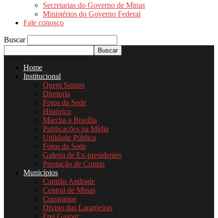
Secretarias do Governo de Minas
Ministérios do Governo Federal
Fale conosco
Buscar
Home
Institucional
Quem Somos
Diretoria
Fotos da Sede
Histórico
Marcha a Brasília
Publicações na Mídia
Utilidade Pública
Fotos da Sede
Galeria de Ex-presidentes
Prestação de Contas
Municípios
Capitão Andrade
Central de Minas
Cuparaque
Divino das Laranjeiras
Frei Gaspar