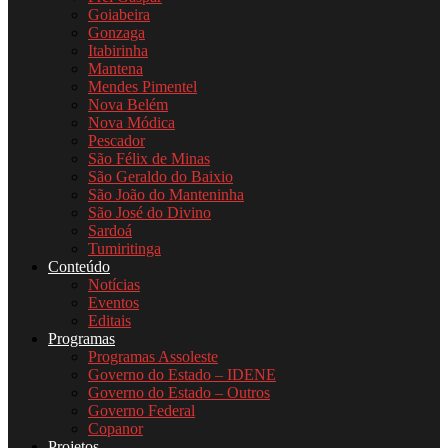
Goiabeira
Gonzaga
Itabirinha
Mantena
Mendes Pimentel
Nova Belém
Nova Módica
Pescador
São Félix de Minas
São Geraldo do Baixio
São João do Manteninha
São José do Divino
Sardoá
Tumiritinga
Conteúdo
Notícias
Eventos
Editais
Programas
Programas Assoleste
Governo do Estado – IDENE
Governo do Estado – Outros
Governo Federal
Copanor
Projetos