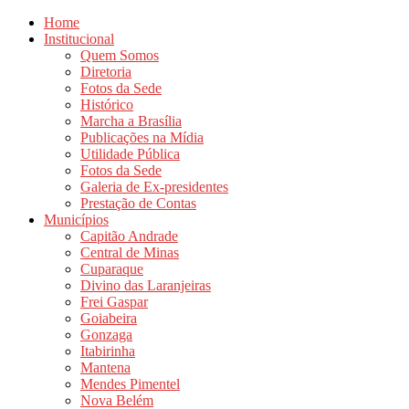
Home
Institucional
Quem Somos
Diretoria
Fotos da Sede
Histórico
Marcha a Brasília
Publicações na Mídia
Utilidade Pública
Fotos da Sede
Galeria de Ex-presidentes
Prestação de Contas
Municípios
Capitão Andrade
Central de Minas
Cuparaque
Divino das Laranjeiras
Frei Gaspar
Goiabeira
Gonzaga
Itabirinha
Mantena
Mendes Pimentel
Nova Belém