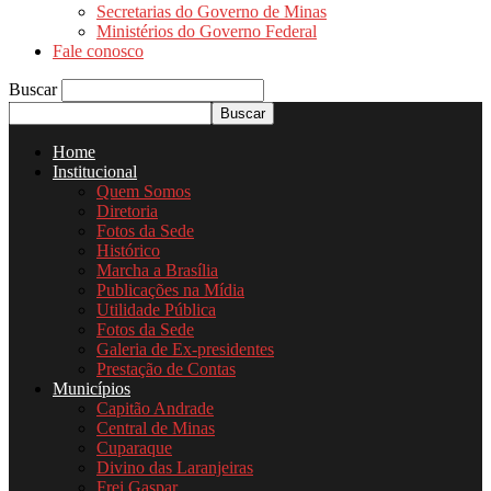
Secretarias do Governo de Minas
Ministérios do Governo Federal
Fale conosco
Buscar
Home
Institucional
Quem Somos
Diretoria
Fotos da Sede
Histórico
Marcha a Brasília
Publicações na Mídia
Utilidade Pública
Fotos da Sede
Galeria de Ex-presidentes
Prestação de Contas
Municípios
Capitão Andrade
Central de Minas
Cuparaque
Divino das Laranjeiras
Frei Gaspar