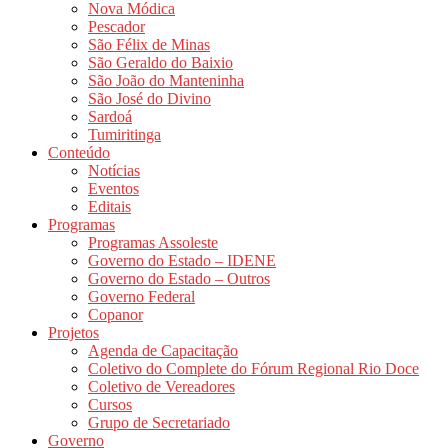
Nova Módica
Pescador
São Félix de Minas
São Geraldo do Baixio
São João do Manteninha
São José do Divino
Sardoá
Tumiritinga
Conteúdo
Notícias
Eventos
Editais
Programas
Programas Assoleste
Governo do Estado – IDENE
Governo do Estado – Outros
Governo Federal
Copanor
Projetos
Agenda de Capacitação
Coletivo do Complete do Fórum Regional Rio Doce
Coletivo de Vereadores
Cursos
Grupo de Secretariado
Governo