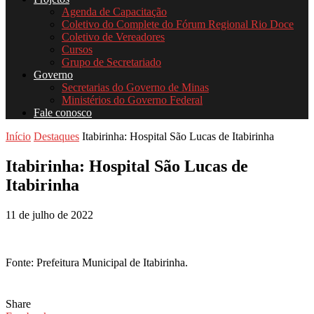
Agenda de Capacitação
Coletivo do Complete do Fórum Regional Rio Doce
Coletivo de Vereadores
Cursos
Grupo de Secretariado
Governo
Secretarias do Governo de Minas
Ministérios do Governo Federal
Fale conosco
Início
Destaques
Itabirinha: Hospital São Lucas de Itabirinha
Itabirinha: Hospital São Lucas de
Itabirinha
11 de julho de 2022
Fonte: Prefeitura Municipal de Itabirinha.
Share