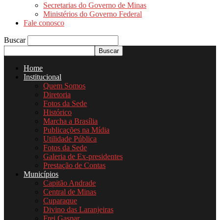
Secretarias do Governo de Minas
Ministérios do Governo Federal
Fale conosco
Buscar
Home
Institucional
Quem Somos
Diretoria
Fotos da Sede
Histórico
Marcha a Brasília
Publicações na Mídia
Utilidade Pública
Fotos da Sede
Galeria de Ex-presidentes
Prestação de Contas
Municípios
Capitão Andrade
Central de Minas
Cuparaque
Divino das Laranjeiras
Frei Gaspar