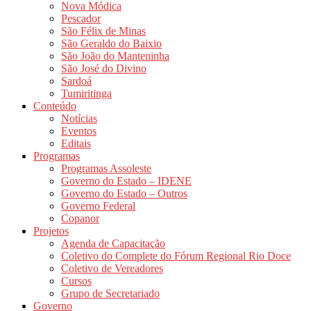
Nova Módica
Pescador
São Félix de Minas
São Geraldo do Baixio
São João do Manteninha
São José do Divino
Sardoá
Tumiritinga
Conteúdo
Notícias
Eventos
Editais
Programas
Programas Assoleste
Governo do Estado – IDENE
Governo do Estado – Outros
Governo Federal
Copanor
Projetos
Agenda de Capacitação
Coletivo do Complete do Fórum Regional Rio Doce
Coletivo de Vereadores
Cursos
Grupo de Secretariado
Governo