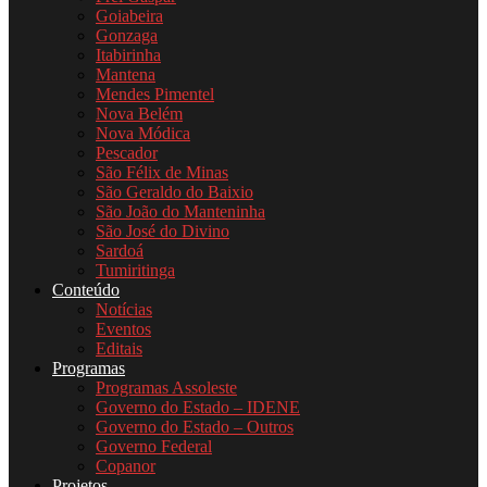
Goiabeira
Gonzaga
Itabirinha
Mantena
Mendes Pimentel
Nova Belém
Nova Módica
Pescador
São Félix de Minas
São Geraldo do Baixio
São João do Manteninha
São José do Divino
Sardoá
Tumiritinga
Conteúdo
Notícias
Eventos
Editais
Programas
Programas Assoleste
Governo do Estado – IDENE
Governo do Estado – Outros
Governo Federal
Copanor
Projetos