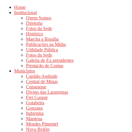
Home
Institucional
Quem Somos
Diretoria
Fotos da Sede
Histórico
Marcha a Brasília
Publicações na Mídia
Utilidade Pública
Fotos da Sede
Galeria de Ex-presidentes
Prestação de Contas
Municípios
Capitão Andrade
Central de Minas
Cuparaque
Divino das Laranjeiras
Frei Gaspar
Goiabeira
Gonzaga
Itabirinha
Mantena
Mendes Pimentel
Nova Belém