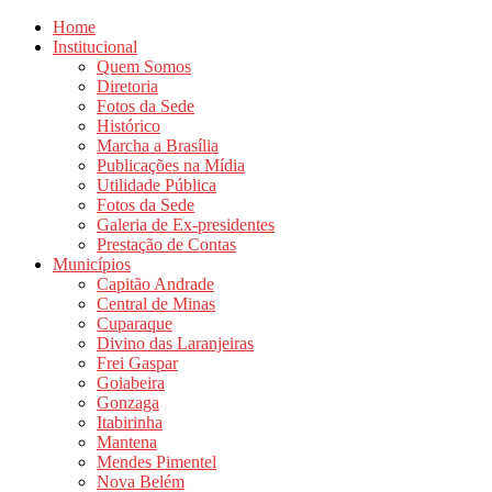
Home
Institucional
Quem Somos
Diretoria
Fotos da Sede
Histórico
Marcha a Brasília
Publicações na Mídia
Utilidade Pública
Fotos da Sede
Galeria de Ex-presidentes
Prestação de Contas
Municípios
Capitão Andrade
Central de Minas
Cuparaque
Divino das Laranjeiras
Frei Gaspar
Goiabeira
Gonzaga
Itabirinha
Mantena
Mendes Pimentel
Nova Belém