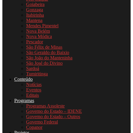
Goiabeira
Gonzaga
Itabirinha
Mantena
Mendes Pimentel
Nova Belém
Nova Módica
Pescador
São Félix de Minas
São Geraldo do Baixio
São João do Manteninha
São José do Divino
Sardoá
Tumiritinga
Conteúdo
Notícias
Eventos
Editais
Programas
Programas Assoleste
Governo do Estado – IDENE
Governo do Estado – Outros
Governo Federal
Copanor
Projetos