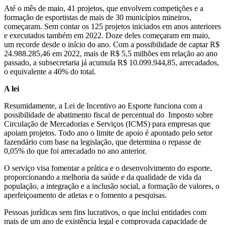
Até o mês de maio, 41 projetos, que envolvem competições e a
formação de esportistas de mais de 30 municípios mineiros,
começaram. Sem contar os 125 projetos iniciados em anos anteriores
e executados também em 2022. Doze deles começaram em maio,
um recorde desde o início do ano. Com a possibilidade de captar R$
24.988.285,46 em 2022, mais de R$ 5,5 milhões em relação ao ano
passado, a subsecretaria já acumula R$ 10.099.944,85, arrecadados,
o equivalente a 40% do total.
A lei
Resumidamente, a Lei de Incentivo ao Esporte funciona com a
possibilidade de abatimento fiscal de percentual do Imposto sobre
Circulação de Mercadorias e Serviços (ICMS) para empresas que
apoiam projetos. Todo ano o limite de apoio é apontado pelo setor
fazendário com base na legislação, que determina o repasse de
0,05% do que foi arrecadado no ano anterior.
O serviço visa fomentar a prática e o desenvolvimento do esporte,
proporcionando a melhoria da saúde e da qualidade de vida da
população, a integração e a inclusão social, a formação de valores, o
aperfeiçoamento de atletas e o fomento a pesquisas.
Pessoas jurídicas sem fins lucrativos, o que inclui entidades com
mais de um ano de existência legal e comprovada capacidade de