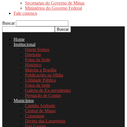
Secretarias do Governo de Minas
Ministérios do Governo Federal
Fale conosco
Buscar
Home
Institucional
Quem Somos
Diretoria
Fotos da Sede
Histórico
Marcha a Brasília
Publicações na Mídia
Utilidade Pública
Fotos da Sede
Galeria de Ex-presidentes
Prestação de Contas
Municípios
Capitão Andrade
Central de Minas
Cuparaque
Divino das Laranjeiras
Frei Gaspar