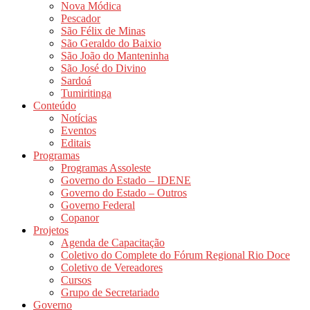
Nova Módica
Pescador
São Félix de Minas
São Geraldo do Baixio
São João do Manteninha
São José do Divino
Sardoá
Tumiritinga
Conteúdo
Notícias
Eventos
Editais
Programas
Programas Assoleste
Governo do Estado – IDENE
Governo do Estado – Outros
Governo Federal
Copanor
Projetos
Agenda de Capacitação
Coletivo do Complete do Fórum Regional Rio Doce
Coletivo de Vereadores
Cursos
Grupo de Secretariado
Governo