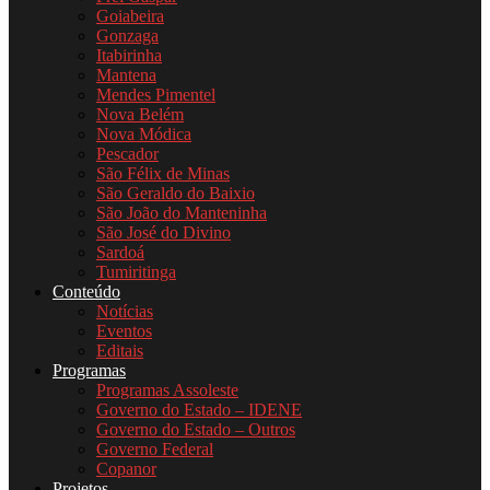
Goiabeira
Gonzaga
Itabirinha
Mantena
Mendes Pimentel
Nova Belém
Nova Módica
Pescador
São Félix de Minas
São Geraldo do Baixio
São João do Manteninha
São José do Divino
Sardoá
Tumiritinga
Conteúdo
Notícias
Eventos
Editais
Programas
Programas Assoleste
Governo do Estado – IDENE
Governo do Estado – Outros
Governo Federal
Copanor
Projetos