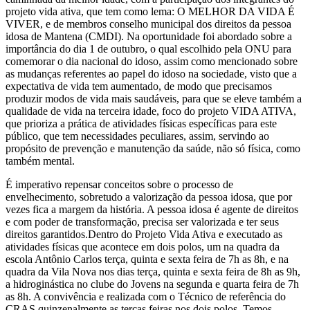
projeto vida ativa, que tem como lema: O MELHOR DA VIDA É
VIVER, e de membros conselho municipal dos direitos da pessoa
idosa de Mantena (CMDI). Na oportunidade foi abordado sobre a
importância do dia 1 de outubro, o qual escolhido pela ONU para
comemorar o dia nacional do idoso, assim como mencionado sobre
as mudanças referentes ao papel do idoso na sociedade, visto que a
expectativa de vida tem aumentado, de modo que precisamos
produzir modos de vida mais saudáveis, para que se eleve também a
qualidade de vida na terceira idade, foco do projeto VIDA ATIVA,
que prioriza a prática de atividades físicas específicas para este
público, que tem necessidades peculiares, assim, servindo ao
propósito de prevenção e manutenção da saúde, não só física, como
também mental.
É imperativo repensar conceitos sobre o processo de
envelhecimento, sobretudo a valorização da pessoa idosa, que por
vezes fica a margem da história. A pessoa idosa é agente de direitos
e com poder de transformação, precisa ser valorizada e ter seus
direitos garantidos.Dentro do Projeto Vida Ativa e executado as
atividades físicas que acontece em dois polos, um na quadra da
escola Antônio Carlos terça, quinta e sexta feira de 7h as 8h, e na
quadra da Vila Nova nos dias terça, quinta e sexta feira de 8h as 9h,
a hidroginástica no clube do Jovens na segunda e quarta feira de 7h
as 8h. A convivência e realizada com o Técnico de referência do
CRAS quinzenalmente as terças feiras nos dois polos. Temos