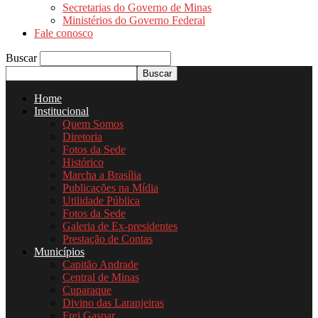
Secretarias do Governo de Minas
Ministérios do Governo Federal
Fale conosco
Buscar
Home
Institucional
Quem Somos
Diretoria
Fotos da Sede
Histórico
Marcha a Brasília
Publicações na Mídia
Utilidade Pública
Fotos da Sede
Galeria de Ex-presidentes
Prestação de Contas
Municípios
Capitão Andrade
Central de Minas
Cuparaque
Divino das Laranjeiras
Frei Gaspar