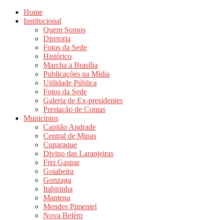
Home
Institucional
Quem Somos
Diretoria
Fotos da Sede
Histórico
Marcha a Brasília
Publicações na Mídia
Utilidade Pública
Fotos da Sede
Galeria de Ex-presidentes
Prestação de Contas
Municípios
Capitão Andrade
Central de Minas
Cuparaque
Divino das Laranjeiras
Frei Gaspar
Goiabeira
Gonzaga
Itabirinha
Mantena
Mendes Pimentel
Nova Belém