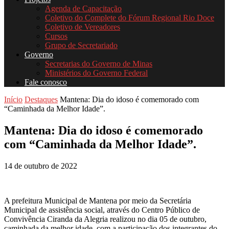
Agenda de Capacitação
Coletivo do Complete do Fórum Regional Rio Doce
Coletivo de Vereadores
Cursos
Grupo de Secretariado
Governo
Secretarias do Governo de Minas
Ministérios do Governo Federal
Fale conosco
Início
Destaques
Mantena: Dia do idoso é comemorado com
“Caminhada da Melhor Idade”.
Mantena: Dia do idoso é comemorado
com “Caminhada da Melhor Idade”.
14 de outubro de 2022
A prefeitura Municipal de Mantena por meio da Secretária
Municipal de assistência social, através do Centro Público de
Convivência Ciranda da Alegria realizou no dia 05 de outubro,
caminhada da melhor idade, com a participação dos integrantes do