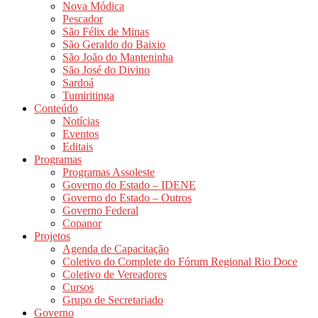
Nova Módica
Pescador
São Félix de Minas
São Geraldo do Baixio
São João do Manteninha
São José do Divino
Sardoá
Tumiritinga
Conteúdo
Notícias
Eventos
Editais
Programas
Programas Assoleste
Governo do Estado – IDENE
Governo do Estado – Outros
Governo Federal
Copanor
Projetos
Agenda de Capacitação
Coletivo do Complete do Fórum Regional Rio Doce
Coletivo de Vereadores
Cursos
Grupo de Secretariado
Governo