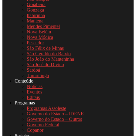
Goiabeira
Gonzaga
Itabirinha
Mantena
Mendes Pimentel
Nova Belém
Nova Módica
Pescador
São Félix de Minas
São Geraldo do Baixio
São João do Manteninha
São José do Divino
Sardoá
Tumiritinga
Conteúdo
Notícias
Eventos
Editais
Programas
Programas Assoleste
Governo do Estado – IDENE
Governo do Estado – Outros
Governo Federal
Copanor
Projetos