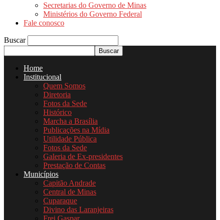
Secretarias do Governo de Minas
Ministérios do Governo Federal
Fale conosco
Buscar
Home
Institucional
Quem Somos
Diretoria
Fotos da Sede
Histórico
Marcha a Brasília
Publicações na Mídia
Utilidade Pública
Fotos da Sede
Galeria de Ex-presidentes
Prestação de Contas
Municípios
Capitão Andrade
Central de Minas
Cuparaque
Divino das Laranjeiras
Frei Gaspar