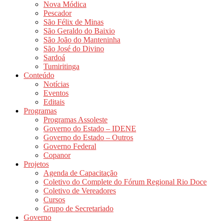
Nova Módica
Pescador
São Félix de Minas
São Geraldo do Baixio
São João do Manteninha
São José do Divino
Sardoá
Tumiritinga
Conteúdo
Notícias
Eventos
Editais
Programas
Programas Assoleste
Governo do Estado – IDENE
Governo do Estado – Outros
Governo Federal
Copanor
Projetos
Agenda de Capacitação
Coletivo do Complete do Fórum Regional Rio Doce
Coletivo de Vereadores
Cursos
Grupo de Secretariado
Governo