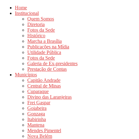
Home
Institucional
Quem Somos
Diretoria
Fotos da Sede
Histórico
Marcha a Brasília
Publicações na Mídia
Utilidade Pública
Fotos da Sede
Galeria de Ex-presidentes
Prestação de Contas
Municípios
Capitão Andrade
Central de Minas
Cuparaque
Divino das Laranjeiras
Frei Gaspar
Goiabeira
Gonzaga
Itabirinha
Mantena
Mendes Pimentel
Nova Belém