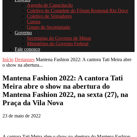
Agenda de Capacitação
Coletivo do Complete do Fórum Regional Rio Doce
Coletivo de Vereadores
Cursos
Grupo de Secretariado
Governo
Secretarias do Governo de Minas
Ministérios do Governo Federal
Fale conosco
Início
Destaques
Mantena Fashion 2022: A cantora Tati Meira abre
o show na abertura...
Mantena Fashion 2022: A cantora Tati
Meira abre o show na abertura do
Mantena Fashion 2022, na sexta (27), na
Praça da Vila Nova
23 de maio de 2022
A cantora Tati Meira abre o show na abertura do Mantena Fashion