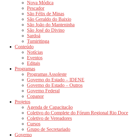
Nova Módica
Pescador
São Félix de Minas
São Geraldo do Baixio
São João do Manteninha
São José do Divino
Sardoá
Tumiritinga
Conteúdo
Notícias
Eventos
Editais
Programas
Programas Assoleste
Governo do Estado – IDENE
Governo do Estado – Outros
Governo Federal
Copanor
Projetos
Agenda de Capacitação
Coletivo do Complete do Fórum Regional Rio Doce
Coletivo de Vereadores
Cursos
Grupo de Secretariado
Governo