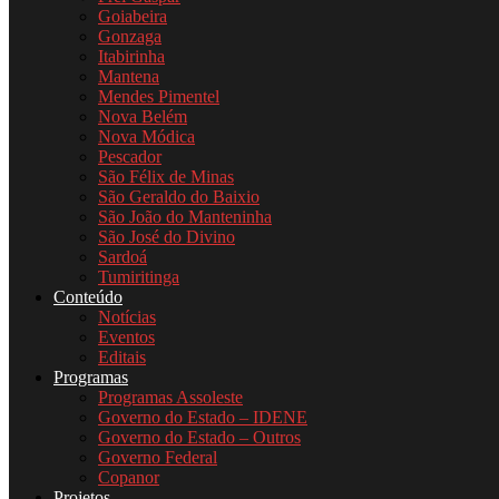
Goiabeira
Gonzaga
Itabirinha
Mantena
Mendes Pimentel
Nova Belém
Nova Módica
Pescador
São Félix de Minas
São Geraldo do Baixio
São João do Manteninha
São José do Divino
Sardoá
Tumiritinga
Conteúdo
Notícias
Eventos
Editais
Programas
Programas Assoleste
Governo do Estado – IDENE
Governo do Estado – Outros
Governo Federal
Copanor
Projetos