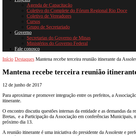
Agenda de Capacitação
Coletivo do Complete do Fórum Regional Rio Doce
Coletivo de Vereadores
Cursos
Grupo de Secretariado
Governo
Secretarias do Governo de Minas
Ministérios do Governo Federal
Fale conosco
Início
Destaques
Mantena recebe terceira reunião itinerante da Assole
Mantena recebe terceira reunião itinerante
12 de junho de 2017
Para aproximar e promover integração entre os prefeitos, a Associaçã
itinerante.
O encontro discutiu questões internas da entidade e as demandas da r
Bretas,
e a Participação da Associação em conferências Municipais, 
próximo dia 13.
A reunião itinerante é uma iniciativa do presidente da Assoleste e pre