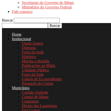
Secretarias do Governo de Minas
Ministérios do Governo Federal
Fale conosco
Buscar
Home
Institucional
Quem Somos
Diretoria
Fotos da Sede
Histórico
Marcha a Brasília
Publicações na Mídia
Utilidade Pública
Fotos da Sede
Galeria de Ex-presidentes
Prestação de Contas
Municípios
Capitão Andrade
Central de Minas
Cuparaque
Divino das Laranjeiras
Frei Gaspar