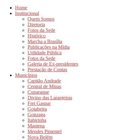
Home
Institucional
Quem Somos
Diretoria
Fotos da Sede
Histórico
Marcha a Brasília
Publicações na Mídia
Utilidade Pública
Fotos da Sede
Galeria de Ex-presidentes
Prestação de Contas
Municípios
Capitão Andrade
Central de Minas
Cuparaque
Divino das Laranjeiras
Frei Gaspar
Goiabeira
Gonzaga
Itabirinha
Mantena
Mendes Pimentel
Nova Belém