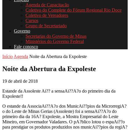
Agenda de Capacitação
Coletivo do Complete do Fórum Regional Rio Doce
Coletivo de Vereadores
Cursos
Grupo de Secretariado
Governo
Secretarias do Governo de Minas
Ministérios do Governo Federal
Fale conosco
Início
Agenda
Noite da Abertura da Expoleste
Noite da Abertura da Expoleste
19 de abril de 2018
Estande da Assoleste Ai?? a sensaAi??A?o do primeiro dia da
Expoleste!!
O estande da AssociaAi??A?o dos MunicAi??pios da MicrorregiA?
o do Leste de Minas Gerias (Assoleste) foi a sensaAi??A?o do
primeiro dia da 16A? Expoleste, a Mostra Empresarial do Leste
Mineiro, em Governador Valadares. O pA?blico lotou o espaAi??o
para prestigiar os produtos produzidos nos municAi??pios da regiA?