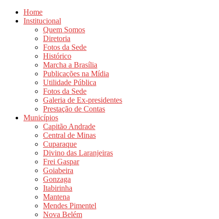
Home
Institucional
Quem Somos
Diretoria
Fotos da Sede
Histórico
Marcha a Brasília
Publicações na Mídia
Utilidade Pública
Fotos da Sede
Galeria de Ex-presidentes
Prestação de Contas
Municípios
Capitão Andrade
Central de Minas
Cuparaque
Divino das Laranjeiras
Frei Gaspar
Goiabeira
Gonzaga
Itabirinha
Mantena
Mendes Pimentel
Nova Belém