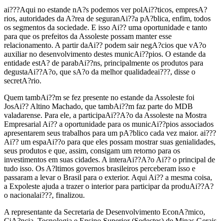
ai???Aqui no estande nA?s podemos ver polAi??ticos, empresA?
rios, autoridades da A?rea de seguranAi??a pA?blica, enfim, todos
os segmentos da sociedade. E isso Ai?? uma oportunidade e tanto
para que os prefeitos da Assoleste possam manter esse
relacionamento. A partir daAi?? podem sair negA?cios que vA?o
auxiliar no desenvolvimento destes municAi??pios. O estande da
entidade estA? de parabAi??ns, principalmente os produtos para
degustaAi??A?o, que sA?o da melhor qualidadeai???, disse o
secretA?rio.
Quem tambAi??m se fez presente no estande da Assoleste foi
JosAi?? Altino Machado, que tambAi??m faz parte do MDB
valadarense. Para ele, a participaAi??A?o da Assoleste na Mostra
Empresarial Ai?? a oportunidade para os municAi??pios associados
apresentarem seus trabalhos para um pA?blico cada vez maior. ai???
Ai?? um espaAi??o para que eles possam mostrar suas genialidades,
seus produtos e que, assim, consigam um retorno para os
investimentos em suas cidades. A interaAi??A?o Ai?? o principal de
tudo isso. Os A?ltimos governos brasileiros perceberam isso e
passaram a levar o Brasil para o exterior. Aqui Ai?? a mesma coisa,
a Expoleste ajuda a trazer o interior para participar da produAi??A?
o nacionalai???, finalizou.
A representante da Secretaria de Desenvolvimento EconA?mico,
CiA?ncia, Tecnologia e Ensino Superior (Sedectes) de Minas Gerais