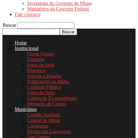
Secretarias do Governo de Minas
Ministérios do Governo Federal
Fale conosco
Buscar
Home
Institucional
Quem Somos
Diretoria
Fotos da Sede
Histórico
Marcha a Brasília
Publicações na Mídia
Utilidade Pública
Fotos da Sede
Galeria de Ex-presidentes
Prestação de Contas
Municípios
Capitão Andrade
Central de Minas
Cuparaque
Divino das Laranjeiras
Frei Gaspar