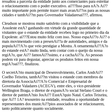
ressaltou a parceria da entidade junto aos comerciantes para estreitar
o relacionamento com o poder executivo. ai???Isso para nA?s Ai??
muito importante pois permite trazer mais avanAi??os para as nossas
cidades e tambAi??m para Governador Valadaresai???, afirmou.
Cleudson se mostrou muito satisfeito com a visibilidade que a
Assoleste estA? ganhando em virtude da grande quantidade de
visitantes que o estande da entidade recebeu logo no primeiro dia da
Expoleste. ai???Estou muito feliz com isso. Nosso espaAi??o Ai?? o
mais movimentado com a presenAi??a de autoridades, amigos e da
populaAi??A?o que veio prestigiar a Mostra. A ornamentaAi??A?o
do estande estA? muito linda, sem contar com o queijo da nossa
regiA?o, que Ai?? famosAi??ssimo, e a cachaAi??a. As pessoas
podem vir para degustar, apreciar os produtos feitos em nossa
regiA?oai???, finalizou.
O secretA?rio municipal de Desenvolvimento, Carlos AndrAi??
Coelho Teixeira, tambAi??m visitou o estande com membros da
diretoria da AssociaAi??A?o Comercial e Empresarial de
Governador Valadares (ACEGV), entre eles, o vice-presidente
Wellington Braga, o diretor de expansA?o social Stefano Couri e o
diretor de patrimA?nio JosAi?? EustA?quio Natal. Carlos Teixeira,
que Ai?? 1A? tesoureiro na entidade, ressaltou a oportunidade de
representantes dos municAi??pios associados de se relacionarem,
tanto politicamente quanto socialmente.