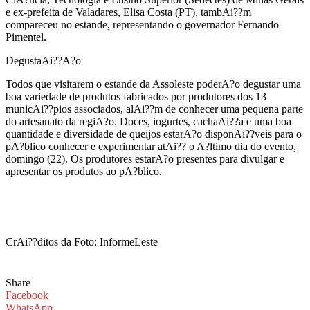
e ex-prefeita de Valadares, Elisa Costa (PT), tambAi??m
compareceu no estande, representando o governador Fernando
Pimentel.
DegustaAi??A?o
Todos que visitarem o estande da Assoleste poderA?o degustar uma
boa variedade de produtos fabricados por produtores dos 13
municAi??pios associados, alAi??m de conhecer uma pequena parte
do artesanato da regiA?o. Doces, iogurtes, cachaAi??a e uma boa
quantidade e diversidade de queijos estarA?o disponAi??veis para o
pA?blico conhecer e experimentar atAi?? o A?ltimo dia do evento,
domingo (22). Os produtores estarA?o presentes para divulgar e
apresentar os produtos ao pA?blico.
CrAi??ditos da Foto: InformeLeste
Share
Facebook
WhatsApp