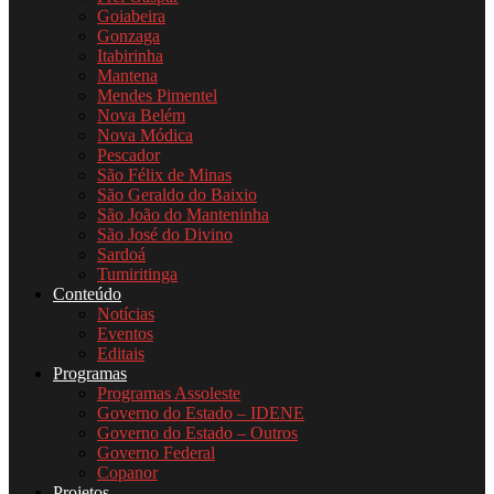
Goiabeira
Gonzaga
Itabirinha
Mantena
Mendes Pimentel
Nova Belém
Nova Módica
Pescador
São Félix de Minas
São Geraldo do Baixio
São João do Manteninha
São José do Divino
Sardoá
Tumiritinga
Conteúdo
Notícias
Eventos
Editais
Programas
Programas Assoleste
Governo do Estado – IDENE
Governo do Estado – Outros
Governo Federal
Copanor
Projetos