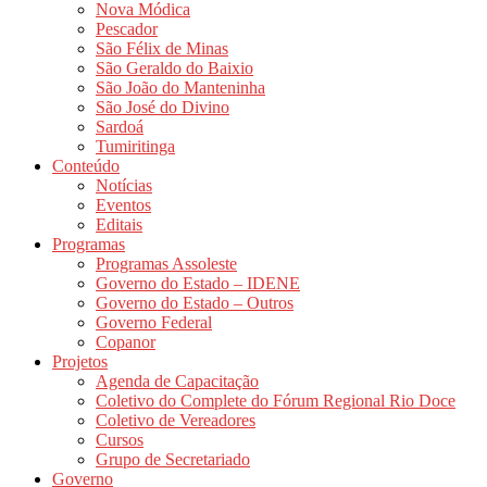
Nova Módica
Pescador
São Félix de Minas
São Geraldo do Baixio
São João do Manteninha
São José do Divino
Sardoá
Tumiritinga
Conteúdo
Notícias
Eventos
Editais
Programas
Programas Assoleste
Governo do Estado – IDENE
Governo do Estado – Outros
Governo Federal
Copanor
Projetos
Agenda de Capacitação
Coletivo do Complete do Fórum Regional Rio Doce
Coletivo de Vereadores
Cursos
Grupo de Secretariado
Governo