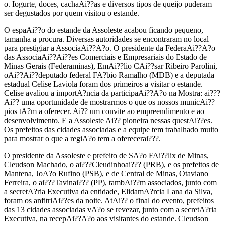
o. Iogurte, doces, cachaAi??as e diversos tipos de queijo puderam
ser degustados por quem visitou o estande.
O espaAi??o do estande da Assoleste acabou ficando pequeno,
tamanha a procura. Diversas autoridades se encontraram no local
para prestigiar a AssociaAi??A?o. O presidente da FederaAi??A?o
das AssociaAi??Ai??es Comerciais e Empresariais do Estado de
Minas Gerais (Federaminas), EmAi??lio CAi??sar Ribeiro Parolini,
oAi??Ai??deputado federal FA?bio Ramalho (MDB) e a deputada
estadual Celise Laviola foram dos primeiros a visitar o estande.
Celise avaliou a importA?ncia da participaAi??A?o na Mostra: ai???
Ai?? uma oportunidade de mostrarmos o que os nossos municAi??
pios tA?m a oferecer. Ai?? um convite ao empreendimento e ao
desenvolvimento. E a Assoleste Ai?? pioneira nessas questAi??es.
Os prefeitos das cidades associadas e a equipe tem trabalhado muito
para mostrar o que a regiA?o tem a oferecerai???.
O presidente da Assoleste e prefeito de SA?o FAi??lix de Minas,
Cleudson Machado, o ai???Cleudinhoai??? (PRB), e os prefeitos de
Mantena, JoA?o Rufino (PSB), e de Central de Minas, Otaviano
Ferreira, o ai???Tavinai??? (PP), tambAi??m associados, junto com
a secretA?ria Executiva da entidade, ElidamA?rcia Lana da Silva,
foram os anfitriAi??es da noite. AtAi?? o final do evento, prefeitos
das 13 cidades associadas vA?o se revezar, junto com a secretA?ria
Executiva, na recepAi??A?o aos visitantes do estande. Cleudson