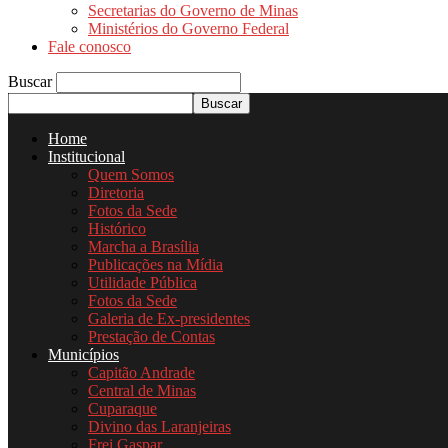
Secretarias do Governo de Minas
Ministérios do Governo Federal
Fale conosco
Buscar
Home
Institucional
Quem Somos
Diretoria
Fotos da Sede
Histórico
Marcha a Brasília
Publicações na Mídia
Utilidade Pública
Fotos da Sede
Galeria de Ex-presidentes
Prestação de Contas
Municípios
Capitão Andrade
Central de Minas
Cuparaque
Divino das Laranjeiras
Frei Gaspar