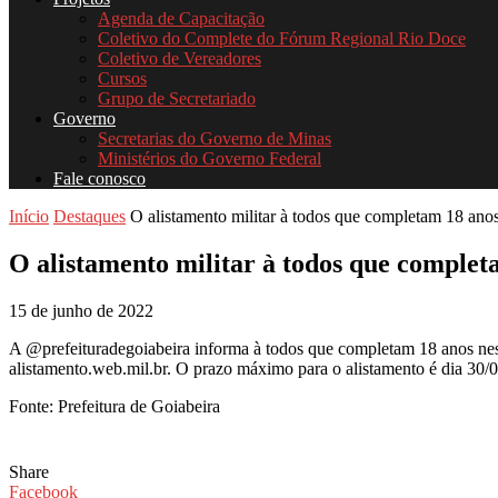
Agenda de Capacitação
Coletivo do Complete do Fórum Regional Rio Doce
Coletivo de Vereadores
Cursos
Grupo de Secretariado
Governo
Secretarias do Governo de Minas
Ministérios do Governo Federal
Fale conosco
Início
Destaques
O alistamento militar à todos que completam 18 anos
O alistamento militar à todos que complet
15 de junho de 2022
A @prefeituradegoiabeira informa à todos que completam 18 anos neste 
alistamento.web.mil.br. O prazo máximo para o alistamento é dia 30/06
Fonte: Prefeitura de Goiabeira
Share
Facebook