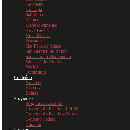
Goiabeira
Gonzaga
Itabirinha
Mantena
Mendes Pimentel
Nova Belém
Nova Módica
Pescador
São Félix de Minas
São Geraldo do Baixio
São João do Manteninha
São José do Divino
Sardoá
Tumiritinga
Conteúdo
Notícias
Eventos
Editais
Programas
Programas Assoleste
Governo do Estado – IDENE
Governo do Estado – Outros
Governo Federal
Copanor
Projetos