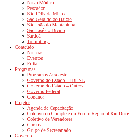
Nova Módica
Pescador
São Félix de Minas
São Geraldo do Baixio
São João do Manteninha
São José do Divino
Sardoá
Tumiritinga
Conteúdo
Notícias
Eventos
Editais
Programas
Programas Assoleste
Governo do Estado – IDENE
Governo do Estado – Outros
Governo Federal
Copanor
Projetos
Agenda de Capacitação
Coletivo do Complete do Fórum Regional Rio Doce
Coletivo de Vereadores
Cursos
Grupo de Secretariado
Governo