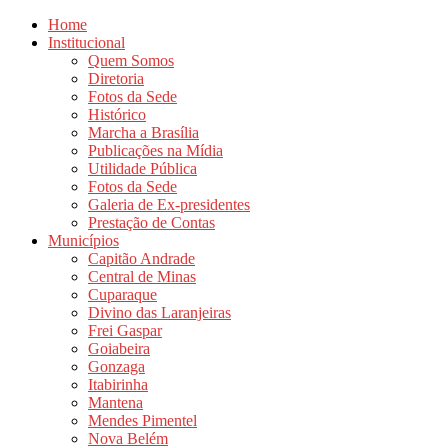
Home
Institucional
Quem Somos
Diretoria
Fotos da Sede
Histórico
Marcha a Brasília
Publicações na Mídia
Utilidade Pública
Fotos da Sede
Galeria de Ex-presidentes
Prestação de Contas
Municípios
Capitão Andrade
Central de Minas
Cuparaque
Divino das Laranjeiras
Frei Gaspar
Goiabeira
Gonzaga
Itabirinha
Mantena
Mendes Pimentel
Nova Belém