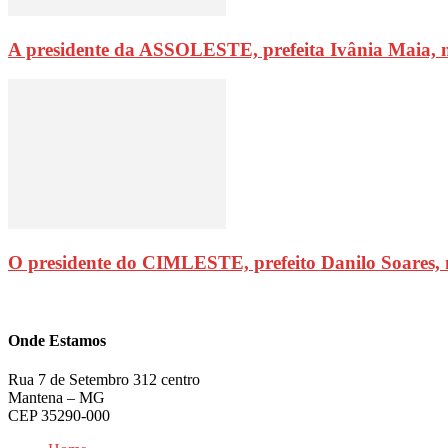
A presidente da ASSOLESTE, prefeita Ivânia Maia, 
O presidente do CIMLESTE, prefeito Danilo Soares,
Onde Estamos
Rua 7 de Setembro 312 centro
Mantena – MG
CEP 35290-000