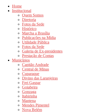
Home
Institucional
Quem Somos
Diretoria
Fotos da Sede
Histórico
Marcha a Brasília
Publicações na Mídia
Utilidade Pública
Fotos da Sede
Galeria de Ex-presidentes
Prestação de Contas
Municípios
Capitão Andrade
Central de Minas
Cuparaque
Divino das Laranjeiras
Frei Gaspar
Goiabeira
Gonzaga
Itabirinha
Mantena
Mendes Pimentel
Nova Belém