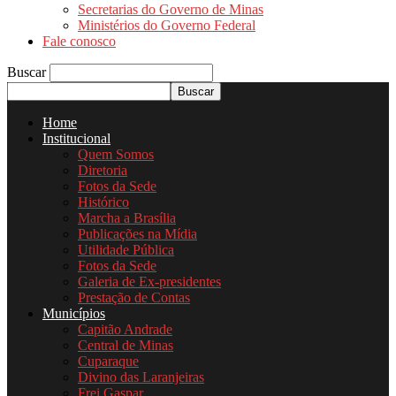
Secretarias do Governo de Minas
Ministérios do Governo Federal
Fale conosco
Buscar
Home
Institucional
Quem Somos
Diretoria
Fotos da Sede
Histórico
Marcha a Brasília
Publicações na Mídia
Utilidade Pública
Fotos da Sede
Galeria de Ex-presidentes
Prestação de Contas
Municípios
Capitão Andrade
Central de Minas
Cuparaque
Divino das Laranjeiras
Frei Gaspar