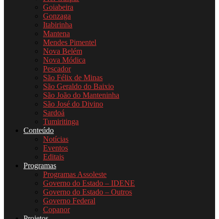
Goiabeira
Gonzaga
Itabirinha
Mantena
Mendes Pimentel
Nova Belém
Nova Módica
Pescador
São Félix de Minas
São Geraldo do Baixio
São João do Manteninha
São José do Divino
Sardoá
Tumiritinga
Conteúdo
Notícias
Eventos
Editais
Programas
Programas Assoleste
Governo do Estado – IDENE
Governo do Estado – Outros
Governo Federal
Copanor
Projetos