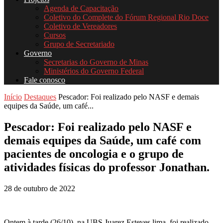
Agenda de Capacitação
Coletivo do Complete do Fórum Regional Rio Doce
Coletivo de Vereadores
Cursos
Grupo de Secretariado
Governo
Secretarias do Governo de Minas
Ministérios do Governo Federal
Fale conosco
Início
Destaques
Pescador: Foi realizado pelo NASF e demais
equipes da Saúde, um café...
Pescador: Foi realizado pelo NASF e
demais equipes da Saúde, um café com
pacientes de oncologia e o grupo de
atividades físicas do professor Jonathan.
28 de outubro de 2022
Ontem à tarde (26/10), na UBS Juarez Esteves lima, foi realizado