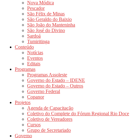
Nova Módica
Pescador
São Félix de Minas
São Geraldo do Baixio
São João do Manteninha
São José do Divino
Sardoá
Tumiritinga
Conteúdo
Notícias
Eventos
Editais
Programas
Programas Assoleste
Governo do Estado – IDENE
Governo do Estado – Outros
Governo Federal
Copanor
Projetos
Agenda de Capacitação
Coletivo do Complete do Fórum Regional Rio Doce
Coletivo de Vereadores
Cursos
Grupo de Secretariado
Governo