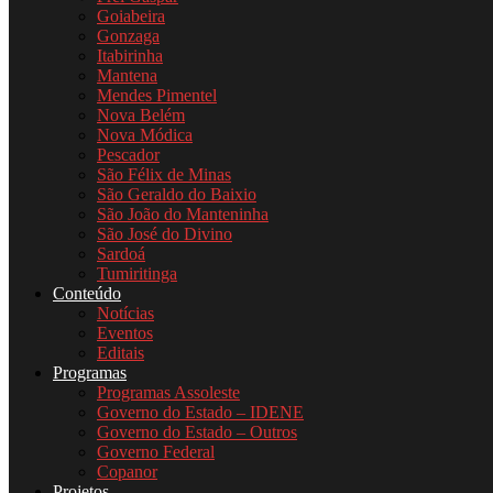
Goiabeira
Gonzaga
Itabirinha
Mantena
Mendes Pimentel
Nova Belém
Nova Módica
Pescador
São Félix de Minas
São Geraldo do Baixio
São João do Manteninha
São José do Divino
Sardoá
Tumiritinga
Conteúdo
Notícias
Eventos
Editais
Programas
Programas Assoleste
Governo do Estado – IDENE
Governo do Estado – Outros
Governo Federal
Copanor
Projetos