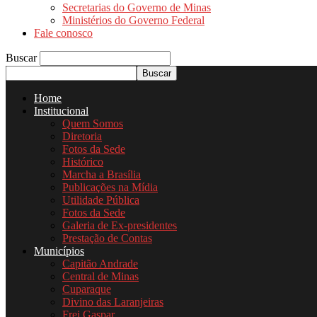
Secretarias do Governo de Minas
Ministérios do Governo Federal
Fale conosco
Buscar
Home
Institucional
Quem Somos
Diretoria
Fotos da Sede
Histórico
Marcha a Brasília
Publicações na Mídia
Utilidade Pública
Fotos da Sede
Galeria de Ex-presidentes
Prestação de Contas
Municípios
Capitão Andrade
Central de Minas
Cuparaque
Divino das Laranjeiras
Frei Gaspar