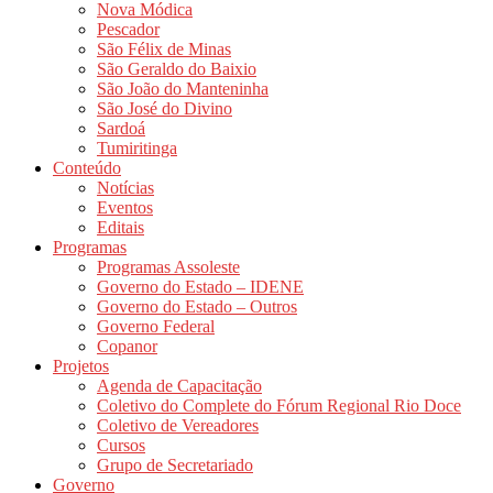
Nova Módica
Pescador
São Félix de Minas
São Geraldo do Baixio
São João do Manteninha
São José do Divino
Sardoá
Tumiritinga
Conteúdo
Notícias
Eventos
Editais
Programas
Programas Assoleste
Governo do Estado – IDENE
Governo do Estado – Outros
Governo Federal
Copanor
Projetos
Agenda de Capacitação
Coletivo do Complete do Fórum Regional Rio Doce
Coletivo de Vereadores
Cursos
Grupo de Secretariado
Governo