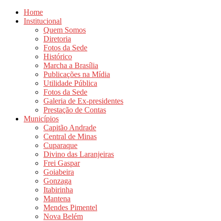
Home
Institucional
Quem Somos
Diretoria
Fotos da Sede
Histórico
Marcha a Brasília
Publicações na Mídia
Utilidade Pública
Fotos da Sede
Galeria de Ex-presidentes
Prestação de Contas
Municípios
Capitão Andrade
Central de Minas
Cuparaque
Divino das Laranjeiras
Frei Gaspar
Goiabeira
Gonzaga
Itabirinha
Mantena
Mendes Pimentel
Nova Belém