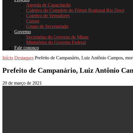
Agenda de Capacitação
Coletivo do Complete do Fórum Regional Rio Doce
Coletivo de Vereadores
Cursos
Grupo de Secretariado
Governo
Secretarias do Governo de Minas
Ministérios do Governo Federal
Fale conosco
Início
Destaques
Prefeito de Campanário, Luiz Antônio Campos, mo
Prefeito de Campanário, Luiz Antônio C
20 de março de 2021