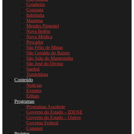
Goiabeira
Gonzaga
Itabirinha
Mantena
Mendes Pimentel
Nova Belém
Nova Módica
Pescador
São Félix de Minas
São Geraldo do Baixio
São João do Manteninha
São José do Divino
Sardoá
Tumiritinga
Conteúdo
Notícias
Eventos
Editais
Programas
Programas Assoleste
Governo do Estado – IDENE
Governo do Estado – Outros
Governo Federal
Copanor
Projetos