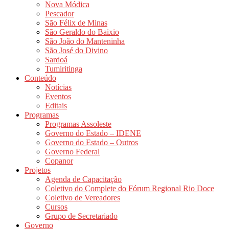
Nova Módica
Pescador
São Félix de Minas
São Geraldo do Baixio
São João do Manteninha
São José do Divino
Sardoá
Tumiritinga
Conteúdo
Notícias
Eventos
Editais
Programas
Programas Assoleste
Governo do Estado – IDENE
Governo do Estado – Outros
Governo Federal
Copanor
Projetos
Agenda de Capacitação
Coletivo do Complete do Fórum Regional Rio Doce
Coletivo de Vereadores
Cursos
Grupo de Secretariado
Governo