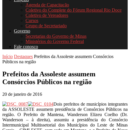
Agenda de Capacitação
Coletivo do Complete do Fórum Regional Rio Doce
Coletivo de Vereadores
Cursos
Grupo de Secretariado
Governo
Secretarias do Governo de Minas
Ministérios do Governo Federal
Fale conosco
Início
Destaques
Prefeitos da Assoleste assumem Consórcios
Públicos na região
Prefeitos da Assoleste assumem
Consórcios Públicos na região
20 de janeiro de 2016
Dois prefeitos de municípios integrantes
da ASSOLESTE assumem presidência de Consórcios Públicos na
região. O Prefeito de Mantena, Wanderson Elizeu Coelho (Dr.
Wanderson – à direita), assumiu a presidência do Consórcio
Intermunicipal Multissetorial dos Municípios do Leste de Minas