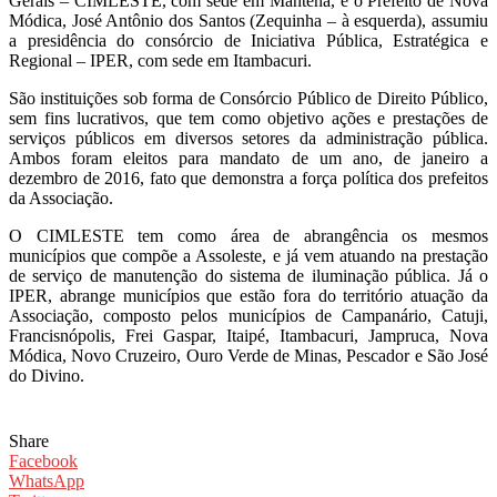
Gerais – CIMLESTE, com sede em Mantena, e o Prefeito de Nova
Módica, José Antônio dos Santos (Zequinha – à esquerda), assumiu
a presidência do consórcio de Iniciativa Pública, Estratégica e
Regional – IPER, com sede em Itambacuri.
São instituições sob forma de Consórcio Público de Direito Público,
sem fins lucrativos, que tem como objetivo ações e prestações de
serviços públicos em diversos setores da administração pública.
Ambos foram eleitos para mandato de um ano, de janeiro a
dezembro de 2016, fato que demonstra a força política dos prefeitos
da Associação.
O CIMLESTE tem como área de abrangência os mesmos
municípios que compõe a Assoleste, e já vem atuando na prestação
de serviço de manutenção do sistema de iluminação pública. Já o
IPER, abrange municípios que estão fora do território atuação da
Associação, composto pelos municípios de Campanário, Catuji,
Francisnópolis, Frei Gaspar, Itaipé, Itambacuri, Jampruca, Nova
Módica, Novo Cruzeiro, Ouro Verde de Minas, Pescador e São José
do Divino.
Share
Facebook
WhatsApp