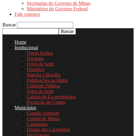
Secretarias do Governo de Minas
Ministérios do Governo Federal
Fale conosco
Buscar
Home
Institucional
Quem Somos
Diretoria
Fotos da Sede
Histórico
Marcha a Brasília
Publicações na Mídia
Utilidade Pública
Fotos da Sede
Galeria de Ex-presidentes
Prestação de Contas
Municípios
Capitão Andrade
Central de Minas
Cuparaque
Divino das Laranjeiras
Frei Gaspar