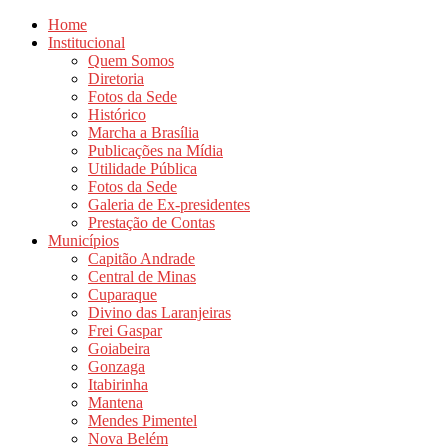
Home
Institucional
Quem Somos
Diretoria
Fotos da Sede
Histórico
Marcha a Brasília
Publicações na Mídia
Utilidade Pública
Fotos da Sede
Galeria de Ex-presidentes
Prestação de Contas
Municípios
Capitão Andrade
Central de Minas
Cuparaque
Divino das Laranjeiras
Frei Gaspar
Goiabeira
Gonzaga
Itabirinha
Mantena
Mendes Pimentel
Nova Belém