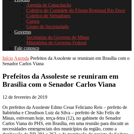
Agenda de Capacitação
Coletivo do Complete do Fórum Regional Rio Doce
Coletivo de Vereadores
Cursos
Grupo de Secretariado
Governo
Secretarias do Governo de Minas
Ministérios do Governo Federal
Fale conosco
Início
Agenda
Prefeitos da Assoleste se reuniram em Brasília com o
Senador Carlos Viana
Prefeitos da Assoleste se reuniram em
Brasília com o Senador Carlos Viana
12 de fevereiro de 2019
Os prefeitos da Assoleste Edmo Cesar Feliciano Reis – prefeito de
Itabirinha e Cleudison Luiz da Silva – prefeito de São Felix de
Minas, estiveram hoje, terça-feira (12), no gabinete do Senador
Carlos Viana do PHS, em Brasília, em uma reunião para discutir as
necessidades emergenciais dos municípios da região, como a