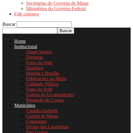
Secretarias do Governo de Minas
Ministérios do Governo Federal
Fale conosco
Buscar
Home
Institucional
Quem Somos
Diretoria
Fotos da Sede
Histórico
Marcha a Brasília
Publicações na Mídia
Utilidade Pública
Fotos da Sede
Galeria de Ex-presidentes
Prestação de Contas
Municípios
Capitão Andrade
Central de Minas
Cuparaque
Divino das Laranjeiras
Frei Gaspar