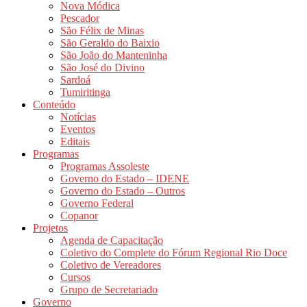
Nova Módica
Pescador
São Félix de Minas
São Geraldo do Baixio
São João do Manteninha
São José do Divino
Sardoá
Tumiritinga
Conteúdo
Notícias
Eventos
Editais
Programas
Programas Assoleste
Governo do Estado – IDENE
Governo do Estado – Outros
Governo Federal
Copanor
Projetos
Agenda de Capacitação
Coletivo do Complete do Fórum Regional Rio Doce
Coletivo de Vereadores
Cursos
Grupo de Secretariado
Governo