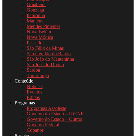
Goiabeira
Gonzaga
Itabirinha
Mantena
Mendes Pimentel
Nova Belém
Nova Módica
Pescador
São Félix de Minas
São Geraldo do Baixio
São João do Manteninha
São José do Divino
Sardoá
Tumiritinga
Conteúdo
Notícias
Eventos
Editais
Programas
Programas Assoleste
Governo do Estado – IDENE
Governo do Estado – Outros
Governo Federal
Copanor
Projetos