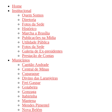
Home
Institucional
Quem Somos
Diretoria
Fotos da Sede
Histórico
Marcha a Brasília
Publicações na Mídia
Utilidade Pública
Fotos da Sede
Galeria de Ex-presidentes
Prestação de Contas
Municípios
Capitão Andrade
Central de Minas
Cuparaque
Divino das Laranjeiras
Frei Gaspar
Goiabeira
Gonzaga
Itabirinha
Mantena
Mendes Pimentel
Nova Belém