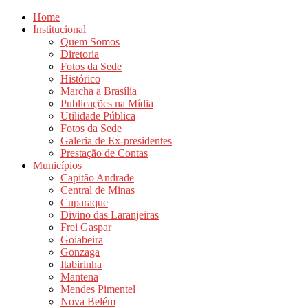
Home
Institucional
Quem Somos
Diretoria
Fotos da Sede
Histórico
Marcha a Brasília
Publicações na Mídia
Utilidade Pública
Fotos da Sede
Galeria de Ex-presidentes
Prestação de Contas
Municípios
Capitão Andrade
Central de Minas
Cuparaque
Divino das Laranjeiras
Frei Gaspar
Goiabeira
Gonzaga
Itabirinha
Mantena
Mendes Pimentel
Nova Belém