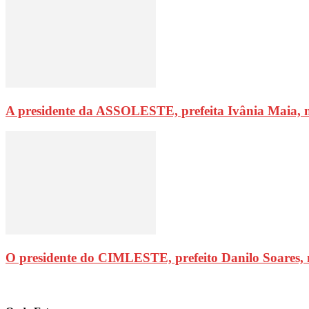
A presidente da ASSOLESTE, prefeita Ivânia Maia, 
O presidente do CIMLESTE, prefeito Danilo Soares,