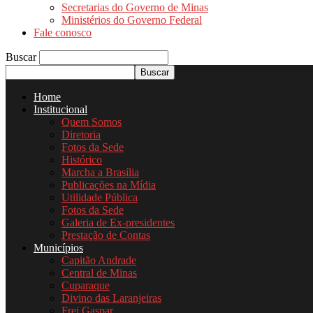
Secretarias do Governo de Minas
Ministérios do Governo Federal
Fale conosco
Buscar
Home
Institucional
Quem Somos
Diretoria
Fotos da Sede
Histórico
Marcha a Brasília
Publicações na Mídia
Utilidade Pública
Fotos da Sede
Galeria de Ex-presidentes
Prestação de Contas
Municípios
Capitão Andrade
Central de Minas
Cuparaque
Divino das Laranjeiras
Frei Gaspar