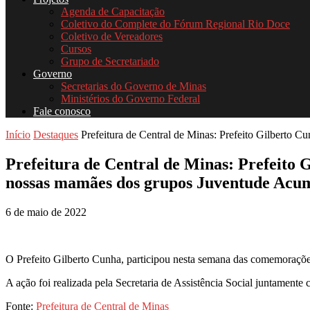
Agenda de Capacitação
Coletivo do Complete do Fórum Regional Rio Doce
Coletivo de Vereadores
Cursos
Grupo de Secretariado
Governo
Secretarias do Governo de Minas
Ministérios do Governo Federal
Fale conosco
Início
Destaques
Prefeitura de Central de Minas: Prefeito Gilberto Cu
Prefeitura de Central de Minas: Prefeito
nossas mamães dos grupos Juventude Acum
6 de maio de 2022
O Prefeito Gilberto Cunha, participou nesta semana das comemoraçõ
A ação foi realizada pela Secretaria de Assistência Social juntamen
Fonte:
Prefeitura de Central de Minas