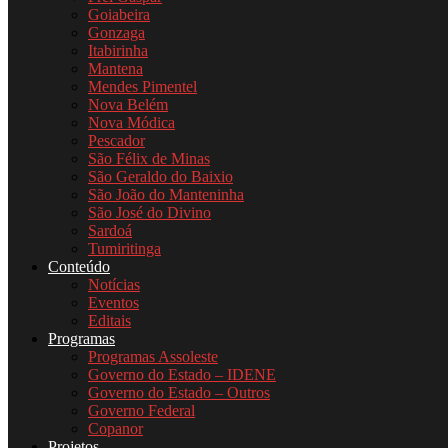
Goiabeira
Gonzaga
Itabirinha
Mantena
Mendes Pimentel
Nova Belém
Nova Módica
Pescador
São Félix de Minas
São Geraldo do Baixio
São João do Manteninha
São José do Divino
Sardoá
Tumiritinga
Conteúdo
Notícias
Eventos
Editais
Programas
Programas Assoleste
Governo do Estado – IDENE
Governo do Estado – Outros
Governo Federal
Copanor
Projetos