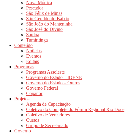
Nova Módica
Pescador
São Félix de Minas
São Geraldo do Baixio
São João do Manteninha
São José do Divino
Sardoá
Tumiritinga
Conteúdo
Notícias
Eventos
Editais
Programas
Programas Assoleste
Governo do Estado – IDENE
Governo do Estado – Outros
Governo Federal
Copanor
Projetos
Agenda de Capacitação
Coletivo do Complete do Fórum Regional Rio Doce
Coletivo de Vereadores
Cursos
Grupo de Secretariado
Governo