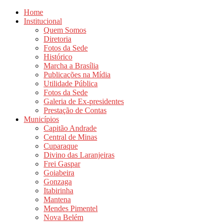
Home
Institucional
Quem Somos
Diretoria
Fotos da Sede
Histórico
Marcha a Brasília
Publicações na Mídia
Utilidade Pública
Fotos da Sede
Galeria de Ex-presidentes
Prestação de Contas
Municípios
Capitão Andrade
Central de Minas
Cuparaque
Divino das Laranjeiras
Frei Gaspar
Goiabeira
Gonzaga
Itabirinha
Mantena
Mendes Pimentel
Nova Belém