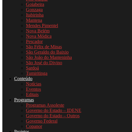
Goiabeira
Gonzaga
Itabirinha
Mantena
Mendes Pimentel
Nova Belém
Nova Módica
Pescador
São Félix de Minas
São Geraldo do Baixio
São João do Manteninha
São José do Divino
Sardoá
Tumiritinga
Conteúdo
Notícias
Eventos
Editais
Programas
Programas Assoleste
Governo do Estado – IDENE
Governo do Estado – Outros
Governo Federal
Copanor
Projetos