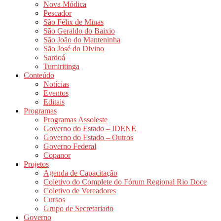
Nova Módica
Pescador
São Félix de Minas
São Geraldo do Baixio
São João do Manteninha
São José do Divino
Sardoá
Tumiritinga
Conteúdo
Notícias
Eventos
Editais
Programas
Programas Assoleste
Governo do Estado – IDENE
Governo do Estado – Outros
Governo Federal
Copanor
Projetos
Agenda de Capacitação
Coletivo do Complete do Fórum Regional Rio Doce
Coletivo de Vereadores
Cursos
Grupo de Secretariado
Governo