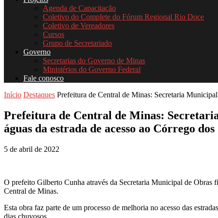
Agenda de Capacitação
Coletivo do Complete do Fórum Regional Rio Doce
Coletivo de Vereadores
Cursos
Grupo de Secretariado
Governo
Secretarias do Governo de Minas
Ministérios do Governo Federal
Fale conosco
Início
Destaques
Prefeitura de Central de Minas: Secretaria Municipal
Prefeitura de Central de Minas: Secretar
águas da estrada de acesso ao Córrego do
5 de abril de 2022
O prefeito Gilberto Cunha através da Secretaria Municipal de Obras 
Central de Minas.
Esta obra faz parte de um processo de melhoria no acesso das estradas
dias chuvosos.