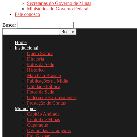
Secretarias do Governo de Minas
Ministérios do Governo Federal
Fale conosco
Buscar
Home
Institucional
Quem Somos
Diretoria
Fotos da Sede
Histórico
Marcha a Brasília
Publicações na Mídia
Utilidade Pública
Fotos da Sede
Galeria de Ex-presidentes
Prestação de Contas
Municípios
Capitão Andrade
Central de Minas
Cuparaque
Divino das Laranjeiras
Frei Gaspar